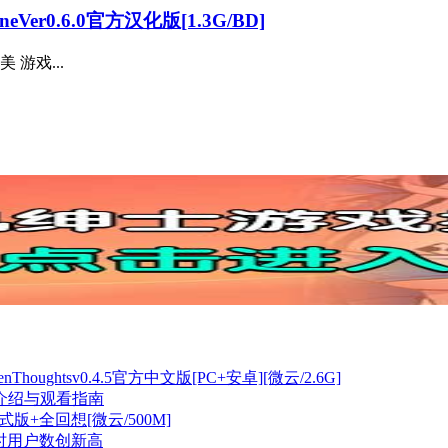
eVer0.6.0官方汉化版[1.3G/BD]
 游戏...
ughtsv0.4.5官方中文版[PC+安卓][微云/2.6G]
细介绍与观看指南
+全回想[微云/500M]
实时用户数创新高