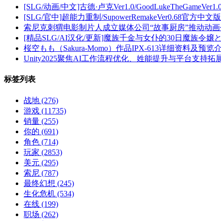
[SLG/动画/中文]古德·卢克Ver1.0/GoodLukeTheGameVer1.0
[SLG/官中]超能力重制/SupowerRemakeVer0.68官方中文版[
索尼克刺猬电影制片人成立媒体公司“故事厨房”推动动画
[精品SLG/AI汉化/更新]魔族千金与女仆的30日魔族令嬢とメ
桜空もも（Sakura-Momo）作品IPX-613详细资料及预览
Unity2025聚焦AI工作流程优化、姓能提升与平台支持
标签列表
战地
(276)
游戏
(11735)
销量
(255)
你的
(691)
角色
(714)
玩家
(2853)
美元
(295)
索尼
(787)
最终幻想
(245)
生化危机
(534)
在线
(199)
职场
(262)