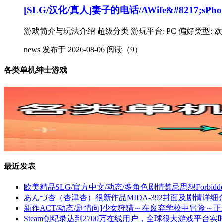
[SLG/汉化/真人]妻子的电话/AWife&#8217;sPhon
游戏简介与玩法介绍 超级分类 游玩平台: PC 偏好类型: 欧美
news
发布于 2026-08-06
阅读（9）
各类单机绅士游戏
最近发表
欧美精品SLG/官方中文/动态/多角色剧情禁忌思想ForbiddenTho
あんづ杏（杏津杏）很新作品MIDA-392封面及剧情详
新作ACT/动态/剧情向]少女狩猎～在废弃学校中冒险～正式版
Steam创纪录达到2700万在线用户，全球很大游戏平台