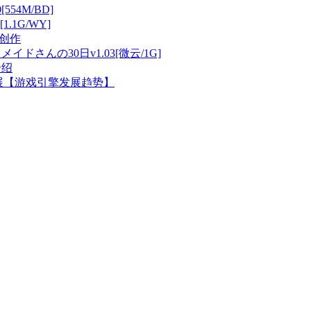
[554M/BD]
1.1G/WY]
创作
イドさんの30日v1.03[微云/1G]
介绍
拓展【游戏引擎发展趋势】