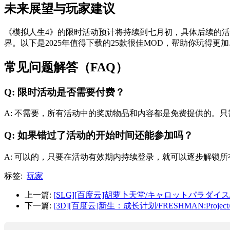
未来展望与玩家建议
《模拟人生4》的限时活动预计将持续到七月初，具体后续的
界。以下是2025年值得下载的25款很佳MOD，帮助你玩得更
常见问题解答（FAQ）
Q: 限时活动是否需要付费？
A: 不需要，所有活动中的奖励物品和内容都是免费提供的。
Q: 如果错过了活动的开始时间还能参加吗？
A: 可以的，只要在活动有效期内持续登录，就可以逐步解锁
标签:
玩家
上一篇:
[SLG][百度云]胡萝卜天堂/キャロットパラダイス/A
下一篇:
[3D][百度云]新生：成长计划/FRESHMAN:Projec