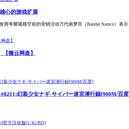
雄心的游戏扩展
夸耀规模空前的营销活动万代南梦宫（Bandai Namco）表
M】【微云网盘】
8211;幻装少女ナギ-サイバー迷宮潜行録[900M/百度