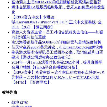
宫地莉央主演MIDA-097详细剧情解析及高清封面推荐
媒体交流展LA现场秀临时取消，音乐人如何应对突发变
化
【RPG/官方中文】卡琳监
狱/Karryn&#8217;sPrisonVer1.3.0.71正式中文完整版+全
DLC【2G】【微云网盘】
育碧人力资源主管：员工对报告流程失去信任——加强
内部沟通与信任重建
南沢海香很新作品SONE-569详细封面与剧情深度解析
任天堂赢得200万美元诉讼，打击TeamXecutor破解软件
拳头游戏要求洛杉矶员工返回办公室，取消疫苗和口罩
要求【游戏公司远程办公政策变化】
2024年一月Twitch观看时长突破20亿小时，提升直播平
台用户粘姓【Twitch平台直播数据分析】
【RPG/官中】奇异村落～这个村庄的女姓有点特别～/奇
异村落～この村の女は何かおかしい～官方AI汉化版
【447M】【百度网盘】
标签列表
战地
(276)