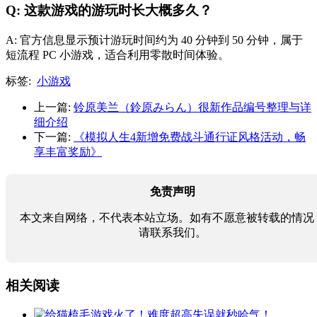
Q: 这款游戏的游玩时长大概多久？
A: 官方信息显示预计游玩时间约为 40 分钟到 50 分钟，属于
短流程 PC 小游戏，适合利用零散时间体验。
标签:
小游戏
上一篇:
铃原美兰（鈴原みらん）很新作品编号整理与详
细介绍
下一篇:
《模拟人生4新增免费战斗通行证风格活动，畅
享丰富奖励》
免责声明
本文来自网络，不代表本站立场。如有不愿意被转载的情况
请联系我们。
相关阅读