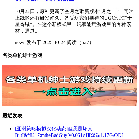
10月22日，原神更新了空月之歌新版本“月之二”，同时
上线的还有研发许久、备受玩家们期待的UGC玩法“千
星奇域”。在这个新模式里，玩家能用游戏里的各种素
材，通过...
news
发布于 2025-10-24
阅读（527）
各类单机绅士游戏
最近发表
[亚洲策略模拟汉化动态]但我是坏人
ButI&#8217;mtheBadGuy[v0.061v1][双端1.17G/OD]