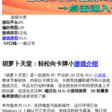
超级分类
游玩平台:
PC
偏好类型:
2D
游戏语言:
汉化
游戏类型
:
SLG
XP口味:
一般正常
胡萝卜天堂：轻松向卡牌小
游戏介绍
《胡萝卜天堂》是一款面向 PC 平台的 2D 汉化 SLG
小游戏
，
整体节奏轻快，内容以卡牌互动、卡牌竞技赚取硬币和小游戏
挑战为主。作品主打短时体验，适合想在碎片时间里快速上手
的玩家，也适合关注
PC 端汉化 SLG 小游戏推荐
、
2D 轻量策
略类游戏
的读者浏览了解。
本作版本为 v1.0，支持键盘与鼠标操作，运行环境已在
Windows 11 上确认可正常启动。游戏流程较为紧凑，预计游