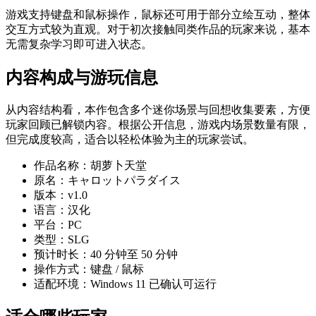
游戏支持键盘和鼠标操作，鼠标还可用于部分立绘互动，整体
交互方式较为直观。对于初次接触同类作品的玩家来说，基本
无需复杂学习即可进入状态。
内容构成与游玩信息
从内容结构看，本作包含多个迷你场景与回想收集要素，方便
玩家回顾已解锁内容。根据公开信息，游戏内场景数量有限，
但完成度较高，适合以轻松体验为主的玩家尝试。
作品名称：胡萝卜天堂
原名：キャロットパラダイス
版本：v1.0
语言：汉化
平台：PC
类型：SLG
预计时长：40 分钟至 50 分钟
操作方式：键盘 / 鼠标
适配环境：Windows 11 已确认可运行