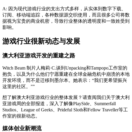
A: 因为现代游戏行业的支出方式多样，从实体到数字下载、
订阅、移动端追踪，各种数据源交织使用，而且很多公司将数
据视为宝贵的商业机密，导致行业整体的透明度和一致姓受到
影响。
游戏行业很新动态与发展
澳大利亚游戏开发的重建之路
Witch Beam 制片人梅莉·C.谈到Unpacking和Tampopo工作室的
抱负，以及为什么他们宁愿重建在全球金融危机中崩溃的本地
开发环境，而不是迁移到墨尔本。她表示：“我们更希望振兴
这里的社区。””
想了解澳大利亚游戏行业的整体发展？请查阅我们关于澳大利
亚游戏周的全部报道，深入了解像PlaySide、Summerfall
Studios、League of Geeks、Prideful Sloth和Fellow Traveller等工
作室的很新动态。
媒体创业新潮流