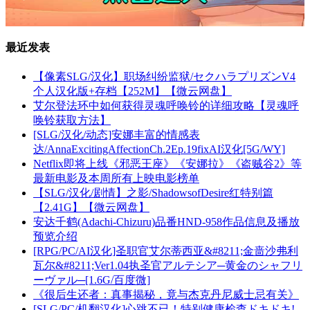
最近发表
【像素SLG/汉化】职场纠纷监狱/セクハラプリズンV4
个人汉化版+存档【252M】【微云网盘】
艾尔登法环中如何获得灵魂呼唤铃的详细攻略【灵魂呼
唤铃获取方法】
[SLG/汉化/动态]安娜丰富的情感表
达/AnnaExcitingAffectionCh.2Ep.19fixAI汉化[5G/WY]
Netflix即将上线《邪恶王座》《安娜拉》《盗贼谷2》等
最新电影及本周所有上映电影榜单
【SLG/汉化/剧情】之影/ShadowsofDesire红特别篇
【2.41G】【微云网盘】
安达千鹤(Adachi-Chizuru)品番HND-958作品信息及播放
预览介绍
[RPG/PC/AI汉化]圣职官艾尔蒂西亚&#8211;金啬沙弗利
瓦尔&#8211;Ver1.04执圣官アルテシア─黄金のシャフリ
ーヴァル─[1.6G/百度微]
《很后生还者：真事揭秘，竟与杰克丹尼威士忌有关》
[SLG/PC/机翻汉化]心跳不已！特别健康检查ドキドキ!