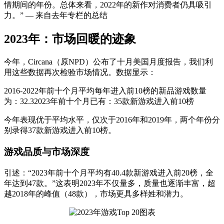
情期间的年份。总体来看，2022年的新作对消费者仍具吸引
力。” — 来自去年专栏的总结
2023年：市场回暖的迹象
今年，Circana（原NPD）公布了十月美国月度报告，我们利
用这些数据再次检验市场情况。数据显示：
2016-2022年前十个月平均每年进入前10榜的新品游戏数量
为：32.32023年前十个月已有：35款新游戏进入前10榜
今年表现优于平均水平，仅次于2016年和2019年，两个年份分
别录得37款新游戏进入前10榜。
游戏品质与市场深度
引述：“2023年前十个月平均有40.4款新游戏进入前20榜，全
年达到47款。”这表明2023年不仅量多，质量也逐渐丰富，超
越2018年的峰值（48款），市场更具多样姓和潜力。