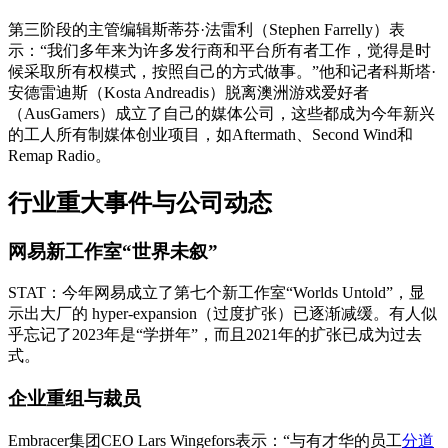
第三阶段的主管编辑斯蒂芬·法雷利（Stephen Farrelly）表
示：“我们多年来为许多发行商和平台所有者工作，觉得是时
候采取所有权模式，按照自己的方式做事。”他和记者科斯塔·
安德雷迪斯（Kosta Andreadis）脱离澳洲游戏爱好者
（AusGamers）成立了自己的媒体公司，这些都成为今年新兴
的工人所有制媒体创业项目，如Aftermath、Second Wind和
Remap Radio。
行业重大事件与公司动态
网易新工作室“世界未叙”
STAT：今年网易成立了第七个新工作室“Worlds Untold”，显
示出大厂的 hyper-expansion（过度扩张）已逐渐减缓。有人似
乎忘记了2023年是“学拼年”，而且2021年的扩张已成为过去
式。
企业重组与裁员
Embracer集团CEO Lars Wingefors表示：“与有才华的员工
分道