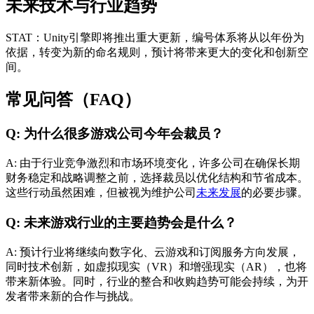
未来技术与行业趋势
STAT：Unity引擎即将推出重大更新，编号体系将从以年份为
依据，转变为新的命名规则，预计将带来更大的变化和创新空
间。
常见问答（FAQ）
Q: 为什么很多游戏公司今年会裁员？
A: 由于行业竞争激烈和市场环境变化，许多公司在确保长期
财务稳定和战略调整之前，选择裁员以优化结构和节省成本。
这些行动虽然困难，但被视为维护公司
未来发展
的必要步骤。
Q: 未来游戏行业的主要趋势会是什么？
A: 预计行业将继续向数字化、云游戏和订阅服务方向发展，
同时技术创新，如虚拟现实（VR）和增强现实（AR），也将
带来新体验。同时，行业的整合和收购趋势可能会持续，为开
发者带来新的合作与挑战。