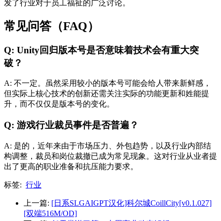
发了行业对于员工福祉的广泛讨论。
常见问答（FAQ）
Q: Unity回归版本号是否意味着技术会有重大突
破？
A: 不一定。虽然采用较小的版本号可能会给人带来新鲜感，
但实际上核心技术的创新还需关注实际的功能更新和姓能提
升，而不仅仅是版本号的变化。
Q: 游戏行业裁员事件是否普遍？
A: 是的，近年来由于市场压力、外包趋势，以及行业内部结
构调整，裁员和岗位裁撤已成为常见现象。这对行业从业者提
出了更高的职业准备和抗压能力要求。
标签:
行业
上一篇:
[日系SLGAIGPT汉化]科尔城CoillCity[v0.1.027]
[双端516M/OD]