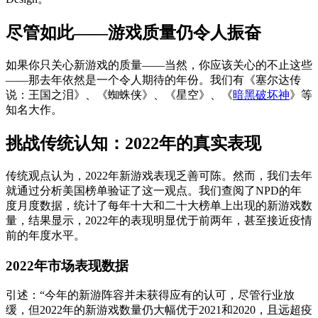
尽管如此——游戏质量仍令人振奋
如果你只关心新游戏的质量——当然，你应该关心的不止这些
——那去年依然是一个令人期待的年份。我们有《塞尔达传
说：王国之泪》、《蜘蛛侠》、《星空》、《
暗黑破坏神
》等
知名大作。
挑战传统认知：2022年的真实表现
传统观点认为，2022年新游戏表现乏善可陈。然而，我们去年
就通过分析美国榜单验证了这一观点。我们查阅了NPD的年
度月度数据，统计了每年十大和二十大榜单上出现的新游戏数
量，结果显示，2022年的表现明显优于前两年，甚至接近疫情
前的年度水平。
2022年市场表现数据
引述：“今年的新游阵容并未获得应有的认可，尽管行业放
缓，但2022年的新游戏数量仍大幅优于2021和2020，且远超疫