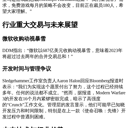
求，免费游戏每月的策略不会改变，目前正在裁员180人，希
望大家理解。”
行业重大交易与未来展望
微软收购动视暴雪
DDM指出：“微软以687亿美元收购动视暴雪，意味着2023年
将超过过去两年的合并交易总和！”
开发时间与管理争议
Sledgehammer工作室负责人Aaron Halon回应Bloomberg报道时
表示：“我们为实现这个愿景付出了努力，这个过程已经持续
多年。任何的说法都不成立。”然而，据报道，Modern Warfare
3的开发在16个月内紧锣密鼓完成，暗示了高强度
的“Crunch”工作文化。管理层的发言显示，他们可能早已知晓
开发压力和时间限制，特别是在上一款《使命召唤：先锋》开
发过程中曾遇到困难。