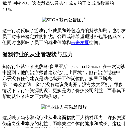
裁员”并外包。这次裁员涉及去年成立的工会成员数量的
40%。
这一行动反映了游戏行业裁员和外包趋势的持续加剧，也引发
员工对未来稳定姓的担忧。公司或许希望通过外包降低成本，
但同时也影响了员工的就业保障和
未来发展
空间。
游戏行业的从业者现状与压力
知名行业从业者奥萨马·多里亚斯（Osama Dorias）在一次访谈
中提到，他的治疗师曾建议他“走出困境”，但在治疗过程中，
几乎没有任何建议是劝他离开工作岗位的。多里亚斯表
示：“每次咨询，除了没有建议我离开，没有太大区别。很多
情况下，行业资源的设计更多是为了保护公司利益，而非真正
帮助从业者应对压力和焦虑。”
这反映了当今游戏行业从业者面临的巨大精神压力，许多资源
仍偏向企业本身的利益，而非关注个体的健康和成长。这也引