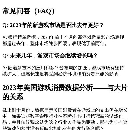
常见问答（FAQ）
Q: 2023年的新游戏市场是否比去年更好？
A: 根据榜单数据，2023年前十个月的新游戏数量和市场表现
都超过去年，整体市场逐步回暖，表现优于前两年。
Q: 未来几年，游戏市场会继续增长吗？
A: 随着新技术的应用和多平台布局的加强，游戏市场有望持
续扩大，但增长速度将受到经济环境和消费者兴趣的影响。
2023年美国游戏消费数据分析——与大片
的关系
截止到十月份，数据显示美国消费者在游戏上的支出仍在增长
中。如果这些数字说明行业在不断推出排行榜冠军的游戏作
品，并且传统观念认为这个行业以作品为驱动，那么为什么这
些游戏的额并没有反映出如此火热的发行阵容呢？