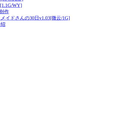
1.1G/WY]
创作
イドさんの30日v1.03[微云/1G]
介绍