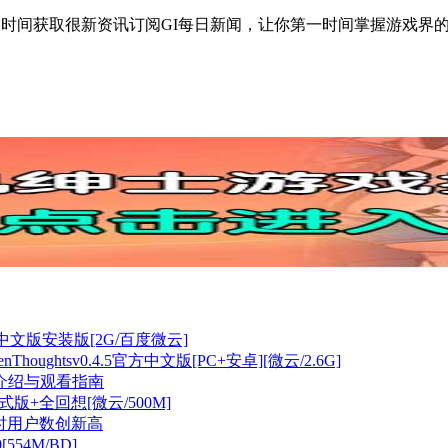
一时间获取很新资讯订阅GI每日新闻，让你第一时间掌握游戏界的重
方中文版安装版[2G/百度微云]
ughtsv0.4.5官方中文版[PC+安卓][微云/2.6G]
细介绍与观看指南
+全回想[微云/500M]
实时用户数创新高
[554M/BD]