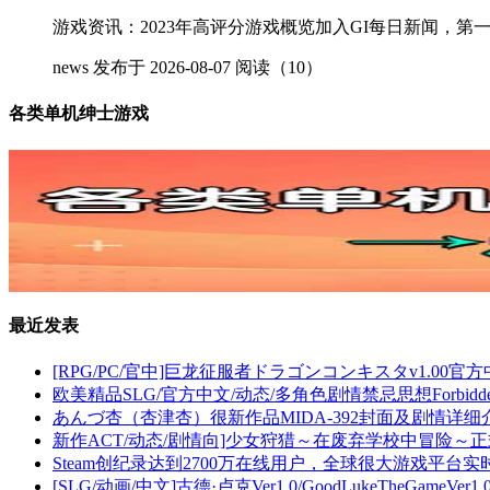
游戏资讯：2023年高评分游戏概览加入GI每日新闻，第
news
发布于 2026-08-07
阅读（10）
各类单机绅士游戏
最近发表
[RPG/PC/官中]巨龙征服者ドラゴンコンキスタv1.00官
欧美精品SLG/官方中文/动态/多角色剧情禁忌思想ForbiddenTho
あんづ杏（杏津杏）很新作品MIDA-392封面及剧情详
新作ACT/动态/剧情向]少女狩猎～在废弃学校中冒险～正式版
Steam创纪录达到2700万在线用户，全球很大游戏平台
[SLG/动画/中文]古德·卢克Ver1.0/GoodLukeTheGameVer1.0