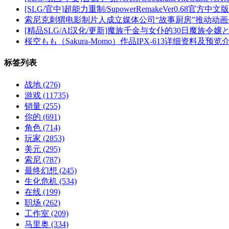
[SLG/官中]超能力重制/SupowerRemakeVer0.68官方中文版[
索尼克刺猬电影制片人成立媒体公司“故事厨房”推动动画
[精品SLG/AI汉化/更新]魔族千金与女仆的30日魔族令嬢とメ
桜空もも（Sakura-Momo）作品IPX-613详细资料及预览
标签列表
战地
(276)
游戏
(11735)
销量
(255)
你的
(691)
角色
(714)
玩家
(2853)
美元
(295)
索尼
(787)
最终幻想
(245)
生化危机
(534)
在线
(199)
职场
(262)
工作室
(209)
马里奥
(334)