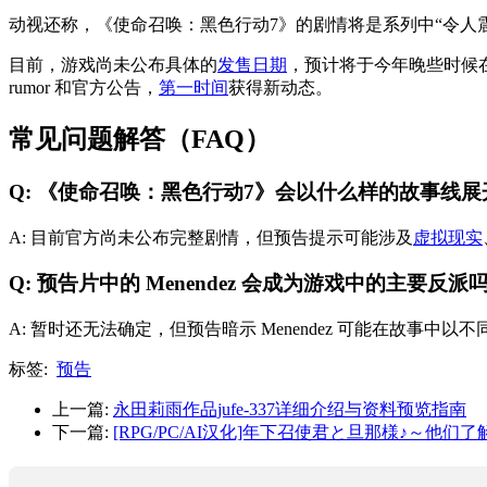
动视还称，《使命召唤：黑色行动7》的剧情将是系列中“令人
目前，游戏尚未公布具体的
发售日期
，预计将于今年晚些时候在Play
rumor 和官方公告，
第一时间
获得新动态。
常见问题解答（FAQ）
Q: 《使命召唤：黑色行动7》会以什么样的故事线展
A: 目前官方尚未公布完整剧情，但预告提示可能涉及
虚拟现实
Q: 预告片中的 Menendez 会成为游戏中的主要反派
A: 暂时还无法确定，但预告暗示 Menendez 可能在故事
标签:
预告
上一篇:
永田莉雨作品jufe-337详细介绍与资料预览指南
下一篇:
[RPG/PC/AI汉化]年下召使君と旦那様♪～他们了解