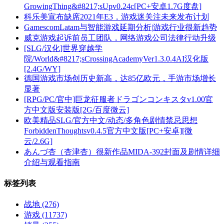
GrowingThing&#8217;sUpv0.24c[PC+安卓1.7G度盘]
科乐美宣布缺席2021年E3，游戏迷关注未来发布计划
GamescomLatam与智能游戏延期分析|游戏行业很新趋势
威克游戏起诉前员工团队，网络游戏公司法律行动升级
[SLG/汉化]世界穿越学
院/World&#8217;sCrossingAcademyVer1.3.0.4AI汉化版
[2.4G/WY]
德国游戏市场创历史新高，达85亿欧元，手游市场增长
显著
[RPG/PC/官中]巨龙征服者ドラゴンコンキスタv1.00官
方中文版安装版[2G/百度微云]
欧美精品SLG/官方中文/动态/多角色剧情禁忌思想
ForbiddenThoughtsv0.4.5官方中文版[PC+安卓][微
云/2.6G]
あんづ杏（杏津杏）很新作品MIDA-392封面及剧情详细
介绍与观看指南
标签列表
战地
(276)
游戏
(11737)