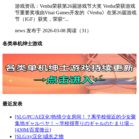
游戏资讯：Venba荣获第26届游戏节大奖 Venba荣获游戏
节重要奖项由Visai Games开发的《Venba》在第26届游戏
节（IGF）获奖，荣获“...
news
发布于 2026-03-08
阅读（31）
各类单机绅士游戏
最近发表
[SLG/PC/AI汉化]热情少女房间！？离学校很近的少女聚
集地ギャルベヤ！～学校很寄りのギャルのたまり場～
[430M/百度微云]
[SLG/xy汉化]成长之物