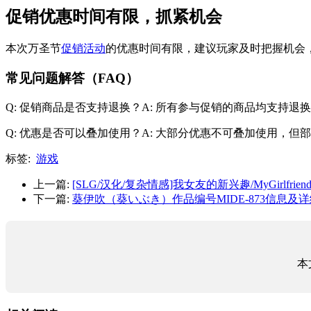
促销优惠时间有限，抓紧机会
本次万圣节
促销活动
的优惠时间有限，建议玩家及时把握机会
常见问题解答（FAQ）
Q: 促销商品是否支持退换？A: 所有参与促销的商品均支持
Q: 优惠是否可以叠加使用？A: 大部分优惠不可叠加使用，
标签:
游戏
上一篇:
[SLG/汉化/复杂情感]我女友的新兴趣/MyGirlfriend&#82
下一篇:
葵伊吹（葵いぶき）作品编号MIDE-873信息及
本