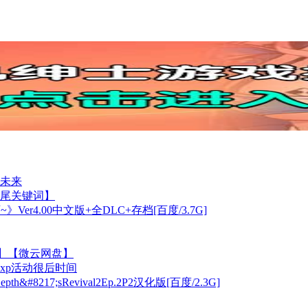
未来
长尾关键词】
Ver4.00中文版+全DLC+存档[百度/3.7G]
3G】【微云网盘】
xp活动很后时间
217;sRevival2Ep.2P2汉化版[百度/2.3G]