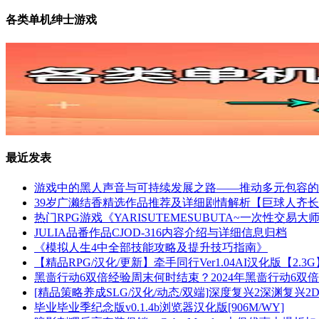
各类单机绅士游戏
最近发表
游戏中的黑人声音与可持续发展之路——推动多元包容的
39岁广濑结香精选作品推荐及详细剧情解析【巨球人齐
热门RPG游戏《YARISUTEMESUBUTA~一次性交易大师~》
JULIA品番作品CJOD-316内容介绍与详细信息归档
《模拟人生4中全部技能攻略及提升技巧指南》
【精品RPG/汉化/更新】牵手同行Ver1.04AI汉化版【2.
黑啬行动6双倍经验周末何时结束？2024年黑啬行动6双倍
[精品策略养成SLG/汉化/动态/双端]深度复兴2深渊复兴2Depth&#8
毕业毕业季纪念版v0.1.4b浏览器汉化版[906M/WY]