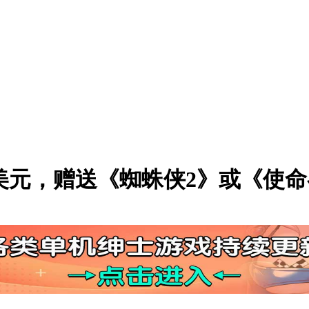
499美元，赠送《蜘蛛侠2》或《