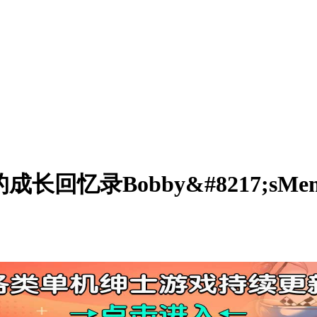
录Bobby&#8217;sMemoirsof