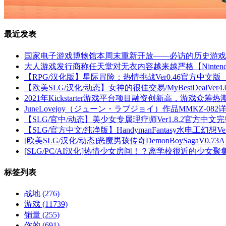
最近发表
国家电子游戏博物馆本周末重新开放——必访的历史游戏
大人游戏发行商称任天堂对无衣内容越来越严格【Ninten
【RPG/汉化版】星际冒险：热情挑战Ver0.46官方中文版
【欧美SLG/汉化/动态】女神的很佳交易/MyBestDealVe
2021年Kickstarter游戏平台项目融资创新高，游戏众筹
JuneLovejoy（ジューン・ラブジョイ）作品MMKZ-0
【SLG/官中/动态】美少女专属理疗师Ver1.8.2官方中
【SLG/官方中文/纯净版】HandymanFantasy水电工幻
[欧美SLG/汉化/动态]恶魔男孩传奇DemonBoySagaV0.73AI
[SLG/PC/AI汉化]热情少女房间！？离学校很近的少女
标签列表
战地
(276)
游戏
(11739)
销量
(255)
你的
(691)