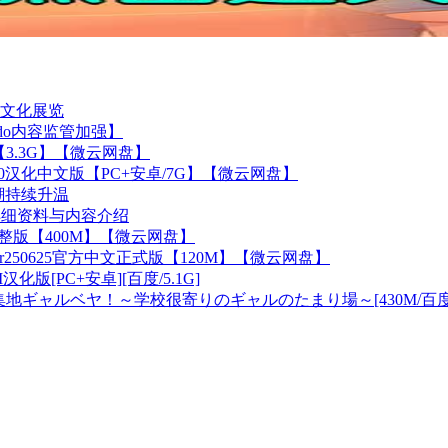
文化展览
do内容监管加强】
【3.3G】【微云网盘】
r4.0汉化中文版【PC+安卓/7G】【微云网盘】
热潮持续升温
82详细资料与内容介绍
文完整版【400M】【微云网盘】
想Ver250625官方中文正式版【120M】【微云网盘】
汉化版[PC+安卓][百度/5.1G]
聚集地ギャルベヤ！～学校很寄りのギャルのたまり場～[430M/百