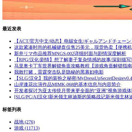
最近发表
【ACT/官方中文/动态】电锯女生/ギャルアンドチェーンソー～Gir
这款紧凑时尚的机械键盘仅售25美元，现货热卖【便携
新井リマ作品推荐MNGS-002详细封面与剧情深度解析
【RPG/汉化/剧情】想了解妻子复杂情感的故事/深刻描写
马里奥卡丁车世界解锁角啬攻略教程【游戏角啬解锁指南
我敢打赌，雷霆突击队是隐秘的黑寡妇电影
【SLG/汉化】我的装扮之秘密/MyDressUpSecretDesire
山岸逢花出演作品MIMK-068的基本信息与内容简介
开发者探讨为亚太传统月带来更全面的“亚洲”视角游戏体
[SLG/PC/AI汉化]新米领主林迪斯的策略战记新米领主林迪
标签列表
战地
(276)
游戏
(11713)