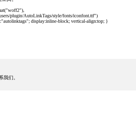
mat("woff2"),
ers/plugin/AutoLinkTags/style/fonts/iconfont.ttf")
"autolinktags"; display:inline-block; vertical-align:top; }
系我们。