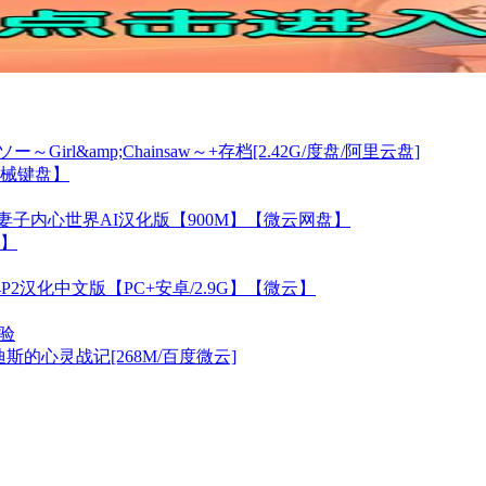
l&amp;Chainsaw～+存档[2.42G/度盘/阿里云盘]
机械键盘】
妻子内心世界AI汉化版【900M】【微云网盘】
】
v0.4P2汉化中文版【PC+安卓/2.9G】【微云】
验
斯的心灵战记[268M/百度微云]