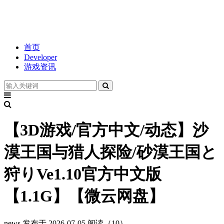
首页
Developer
游戏资讯
【3D游戏/官方中文/动态】沙
漠王国与猎人探险/砂漠王国と
狩りVe1.10官方中文版
【1.1G】【微云网盘】
news
发布于 2026-07-05
阅读（10）