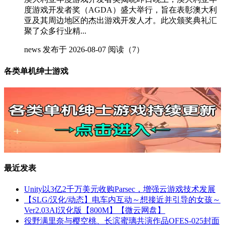
度游戏开发者奖（AGDA）盛大举行，旨在表彰澳大利
亚及其周边地区的杰出游戏开发人才。此次颁奖典礼汇
聚了众多行业精...
news
发布于 2026-08-07
阅读（7）
各类单机绅士游戏
最近发表
Unity以3亿2千万美元收购Parsec，增强云游戏技术发展
【SLG/汉化/动态】电车内互动～想接近并引导的女孩～
Ver2.03AI汉化版【800M】【微云网盘】
役野满里奈与樱空桃、长滨蜜璃共演作品OFES-025封面