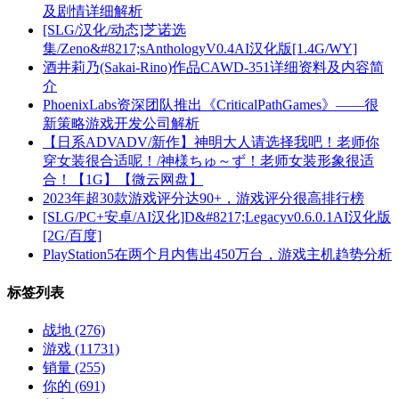
及剧情详细解析
[SLG/汉化/动态]芝诺选
集/Zeno&#8217;sAnthologyV0.4AI汉化版[1.4G/WY]
酒井莉乃(Sakai-Rino)作品CAWD-351详细资料及内容简
介
PhoenixLabs资深团队推出《CriticalPathGames》——很
新策略游戏开发公司解析
【日系ADVADV/新作】神明大人请选择我吧！老师你
穿女装很合适呢！/神様ちゅ～ず！老师女装形象很适
合！【1G】【微云网盘】
2023年超30款游戏评分达90+，游戏评分很高排行榜
[SLG/PC+安卓/AI汉化]D&#8217;Legacyv0.6.0.1AI汉化版
[2G/百度]
PlayStation5在两个月内售出450万台，游戏主机趋势分析
标签列表
战地
(276)
游戏
(11731)
销量
(255)
你的
(691)