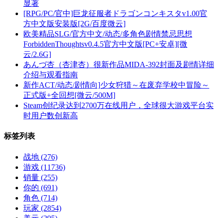
显著
[RPG/PC/官中]巨龙征服者ドラゴンコンキスタv1.00官
方中文版安装版[2G/百度微云]
欧美精品SLG/官方中文/动态/多角色剧情禁忌思想
ForbiddenThoughtsv0.4.5官方中文版[PC+安卓][微
云/2.6G]
あんづ杏（杏津杏）很新作品MIDA-392封面及剧情详细
介绍与观看指南
新作ACT/动态/剧情向]少女狩猎～在废弃学校中冒险～
正式版+全回想[微云/500M]
Steam创纪录达到2700万在线用户，全球很大游戏平台实
时用户数创新高
标签列表
战地
(276)
游戏
(11736)
销量
(255)
你的
(691)
角色
(714)
玩家
(2854)