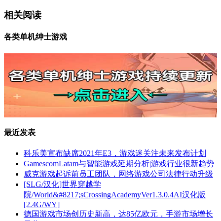
相关阅读
各类单机绅士游戏
最近发表
科乐美宣布缺席2021年E3，游戏迷关注未来发布计划
GamescomLatam与智能游戏延期分析|游戏行业很新趋势
威克游戏起诉前员工团队，网络游戏公司法律行动升级
[SLG/汉化]世界穿越学
院/World&#8217;sCrossingAcademyVer1.3.0.4AI汉化版
[2.4G/WY]
德国游戏市场创历史新高，达85亿欧元，手游市场增长