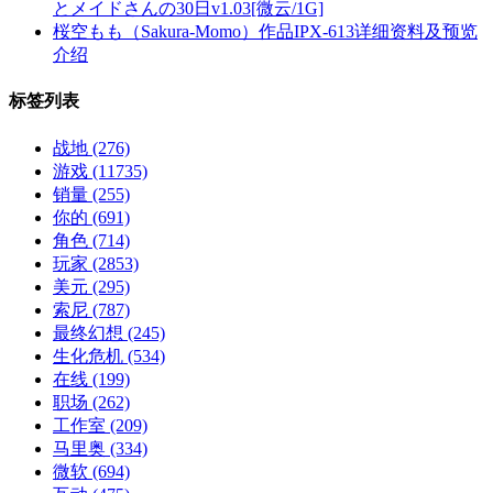
とメイドさんの30日v1.03[微云/1G]
桜空もも（Sakura-Momo）作品IPX-613详细资料及预览
介绍
标签列表
战地
(276)
游戏
(11735)
销量
(255)
你的
(691)
角色
(714)
玩家
(2853)
美元
(295)
索尼
(787)
最终幻想
(245)
生化危机
(534)
在线
(199)
职场
(262)
工作室
(209)
马里奥
(334)
微软
(694)