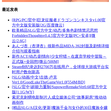
最近发表
[RPG/PC/官中]巨龙征服者ドラゴンコンキスタv1.00官
方中文版安装版[2G/百度微云]
欧美精品SLG/官方中文/动态/多角色剧情禁忌思想
ForbiddenThoughtsv0.4.5官方中文版[PC+安卓][微
云/2.6G]
あんづ杏（杏津杏）很新作品MIDA-392封面及剧情详细
介绍与观看指南
新作ACT/动态/剧情向]少女狩猎～在废弃学校中冒险～
正式版+全回想[微云/500M]
Steam创纪录达到2700万在线用户，全球很大游戏平台实
时用户数创新高
[SLG/动画/中文]古德·卢克
Ver1.0/GoodLukeTheGameVer1.0[554M/BD]
[SLG/官中]超能力重制/SupowerRemakeVer0.68官方中文
版[1.1G/WY]
索尼克刺猬电影制片人成立媒体公司“故事厨房”推动动
画创作
[精品SLG/AI汉化/更新]魔族千金与女仆的30日魔族令嬢