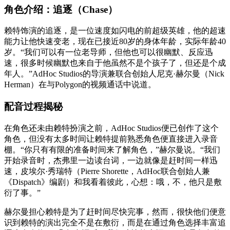
角色介绍：追逐（Chase）
赖特饰演的追逐，是一位速度如闪电的前超级英雄，他的超速
能力让他快速变老，现在已接近80岁的身体年龄，实际年龄40
岁。“我们可以有一位老导师，但他也可以很幽默、反应迅
速，很多时候幽默也来自于他虽然不是个孩子了，但还是个成
年人。”AdHoc Studios的导演兼联合创始人尼克·赫尔曼（Nick
Herman）在与Polygon的视频通话中说道。
配音过程揭秘
在角色还未由赖特扮演之前，AdHoc Studios便已创作了这个
角色，但没有太多时间让赖特提前熟悉角色便直接进入录音
棚。“你只有有限的准备时间来了解角色，”赫尔曼说。“我们
开始录音时，杰弗里一边读台词，一边就像是赶时间一样迅
速，皮埃尔·秀瑞特（Pierre Shorette，AdHoc联合创始人兼
《Dispatch》编剧）和我看着彼此，心想：哦，不，他只是敷
衍了事。”
赫尔曼担心赖特是为了赶时间尽快完事，然而，很快他们便意
识到赖特的演出完全不是在敷衍，而是在通过角色选择丰富追