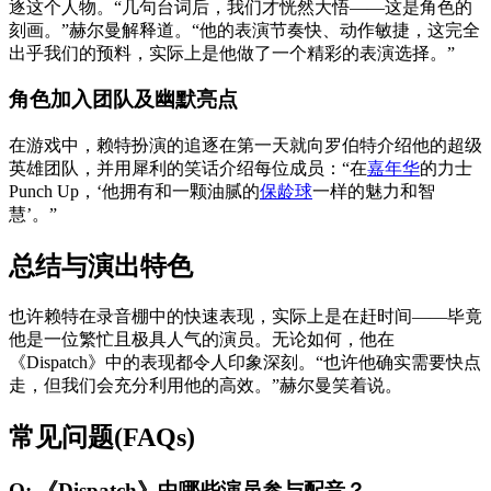
逐这个人物。“几句台词后，我们才恍然大悟——这是角色的
刻画。”赫尔曼解释道。“他的表演节奏快、动作敏捷，这完全
出乎我们的预料，实际上是他做了一个精彩的表演选择。”
角色加入团队及幽默亮点
在游戏中，赖特扮演的追逐在第一天就向罗伯特介绍他的超级
英雄团队，并用犀利的笑话介绍每位成员：“在
嘉年华
的力士
Punch Up，‘他拥有和一颗油腻的
保龄球
一样的魅力和智
慧’。”
总结与演出特色
也许赖特在录音棚中的快速表现，实际上是在赶时间——毕竟
他是一位繁忙且极具人气的演员。无论如何，他在
《Dispatch》中的表现都令人印象深刻。“也许他确实需要快点
走，但我们会充分利用他的高效。”赫尔曼笑着说。
常见问题(FAQs)
Q: 《Dispatch》中哪些演员参与配音？