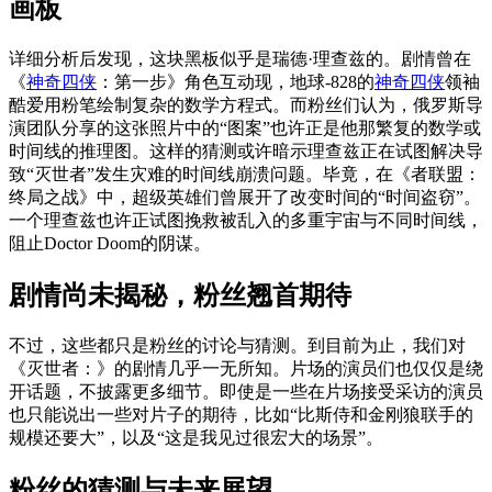
画板
详细分析后发现，这块黑板似乎是瑞德·理查兹的。剧情曾在
《
神奇四侠
：第一步》角色互动现，地球-828的
神奇四侠
领袖
酷爱用粉笔绘制复杂的数学方程式。而粉丝们认为，俄罗斯导
演团队分享的这张照片中的“图案”也许正是他那繁复的数学或
时间线的推理图。这样的猜测或许暗示理查兹正在试图解决导
致“灭世者”发生灾难的时间线崩溃问题。毕竟，在《者联盟：
终局之战》中，超级英雄们曾展开了改变时间的“时间盗窃”。
一个理查兹也许正试图挽救被乱入的多重宇宙与不同时间线，
阻止Doctor Doom的阴谋。
剧情尚未揭秘，粉丝翘首期待
不过，这些都只是粉丝的讨论与猜测。到目前为止，我们对
《灭世者：》的剧情几乎一无所知。片场的演员们也仅仅是绕
开话题，不披露更多细节。即使是一些在片场接受采访的演员
也只能说出一些对片子的期待，比如“比斯侍和金刚狼联手的
规模还要大”，以及“这是我见过很宏大的场景”。
粉丝的猜测与未来展望