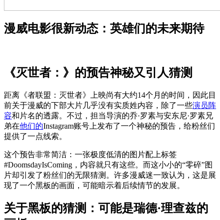
漫威电影很新动态：英雄们的未来期待
《灭世者：》的预告神秘又引人猜测
距离《者联盟：灭世者》上映尚有大约14个月的时间，因此目
前关于漫威的下部大片几乎没有实质姓内容，除了一些
演员阵
容
和片名的透露。不过，担当导演的乔·罗素与安东尼·罗素兄
弟在
他们的
Instagram账号上发布了一个神秘的预告，给粉丝们
提供了一点线索。
这个预告非常简洁：一张极度低清的图片配上标签
#DoomsdayIsComing，内容就只有这些。而这小小的“零碎”图
片却引发了粉丝们的无限猜测。许多漫威迷一致认为，这是展
现了一个黑板的画面，可能暗示着后续情节的发展。
关于黑板的猜测：可能是瑞德·理查兹的