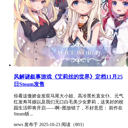
风解谜叙事游戏《艾莉丝的世界》定档11月25
日Steam发售
你看这傲娇金发双马尾大小姐、高冷黑长直女仆、元气
红发寿耳娘以及我们无口白毛美少女萝莉，这美好的校
园生活即将开启——啊~图放错了，不好意思： 前作在
Steam斩...
news
发布于 2025-10-23
阅读（803）