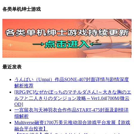
各类单机绅士游戏
最近发表
うんぱい（Unpai）作品SONE-407封面详情与剧情深度
解析推荐
[RPG/PC]なぜかぼっちのマチルダさん!～大きな胸のエ
ルフと二人きりのダンジョン攻略～Ver1.04[700M/微云
OD]
一宫留衣与天神羽衣合作作品START-475封面及剧情详
细解析
Multiverse融资1700万美元推动混合游戏平台发展【游戏
融合平台投资】