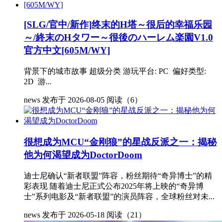
[SLG/官中/新作]终末的H塔～很后的幸福乐园
～/終末のHタワー～很後のハーレム楽園V1.0
官方中文[605M/WY]
背景下的城市故事 超级分类 游玩平台: PC 偏好类型:
2D 游...
news
发布于 2026-08-05
阅读（6）
很想成为MCU“金刚狼”的星战反派之一：揭秘
他为何渴望成为DoctorDoom
迪士尼确认“新者联盟”阵容，粉丝期待“奇异博士”的精
彩表现 随着迪士尼正式公布2025年将上映的“奇异博
士”系列电影及“新者联盟”的演员阵容，全球粉丝对未...
news
发布于 2026-05-18
阅读（21）