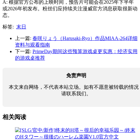
A: 根据官方公布的上映时间，预告片可能会在2025年下半年
或2026年初发布。粉丝们应持续关注漫威官方消息获取很新动
态。
标签:
末日
上一篇:
春咲りょう（Harusaki-Ryo）作品MIAA-264详细
资料与观看指南
下一篇:
PrimeDay期间这些预算游戏桌更实惠：经济实用
的游戏桌推荐
免责声明
本文来自网络，不代表本站立场。如有不愿意被转载的情况
请联系我们。
相关阅读