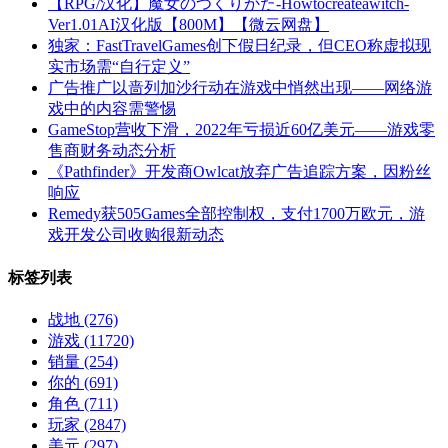
【RPG/汉化】魔女のつくりかた-Howtocreateawitch-
Ver1.01AI汉化版【800M】【微云网盘】
独家：FastTravelGames创下假日纪录，但CEO称虚拟现
实市场需“自行定义”
广告推广以啬列加沙行动在游戏中悄然出现——网络游
戏中的内容需警惕
GameStop营收下滑，2022年亏损近60亿美元——游戏零
售商财务动态分析
《Pathfinder》开发商Owlcat放弃广告追踪方案，因粉丝
响应
Remedy获505Games全部控制权，支付1700万欧元，游
戏开发公司收购很新动态
标签列表
战地
(276)
游戏
(11720)
销量
(254)
你的
(691)
角色
(711)
玩家
(2847)
美元
(297)