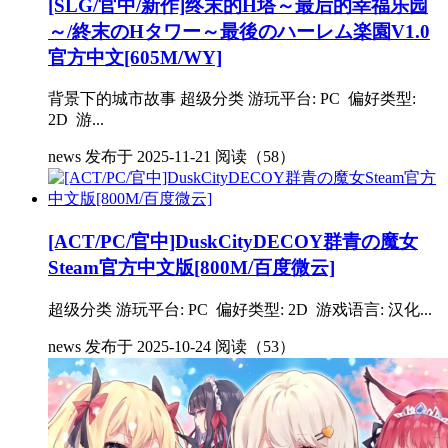
[SLG/官中/新作]终末的H塔～最后的幸福乐园
～/終末のHタワー～最後のハーレム楽園V1.0
官方中文[605M/WY]
背景下的城市故事 超级分类 游玩平台: PC 偏好类型:
2D 游...
news
发布于 2025-11-21
阅读（58）
[ACT/PC/官中]DuskCityDECOY群青の魔女
Steam官方中文版[800M/百度微云]
超级分类 游玩平台: PC 偏好类型: 2D 游戏语言: 汉化...
news
发布于 2025-10-24
阅读（53）