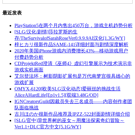
最近发表
PlayStation5在两个月内售出450万台，游戏主机趋势分析
[SLG/汉化/剧情]莎拉罗斯的生
存/TheSurvivalofSarahRoseVer0.9.9.9AI汉化[1.3G/WY]
梓ヒカリ很新作品SAME-141详细封面与剧情深度解析
2020年美国iPhone游戏内消费增长43%—移动游戏用户
付费趋势分析
CDProjektRed澄清《巫师4》虚幻引擎展示为技术演示非
游戏实机画面
艾尔登法环：树影阴影扩展包是万代南梦宫很具雄心的
游戏扩展
OMYX-6120[欧美SLG汉化动态]爱丽丝的挑战生活
AliceAHardLife[Ep1v1.5][双端3.48G/OD]
IGNCreatorsGuild因裁员失去三名成员——内容创作者团
队面临挑战
古川ほのか很新作品推荐及IPZZ-522封面剧情详细介绍
[SLG/官中]异世界树的巫女～用魔法探索奇幻冒险～
Ver1.1+DLC官方中文[5.1G/WY]