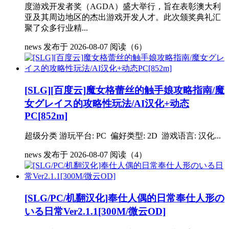
度游戏开发者奖（AGDA）盛大举行，旨在表彰澳大利
亚及其周边地区的杰出游戏开发人才。此次颁奖典礼汇
聚了众多行业精...
news
发布于 2026-08-07
阅读（6）
[SLG][百度云]魔女格蕾丝的触手娘攻略指南/魔
女グレイス的攻略性玩法/AI汉化+动态
PC[852m]
超级分类 游玩平台: PC 偏好类型: 2D 游戏语言: 汉化...
news
发布于 2026-08-07
阅读（4）
[SLG/PC/机翻汉化]奉仕人偶的日常奉仕人形の
いる日常Ver2.1.1[300M/微云OD]