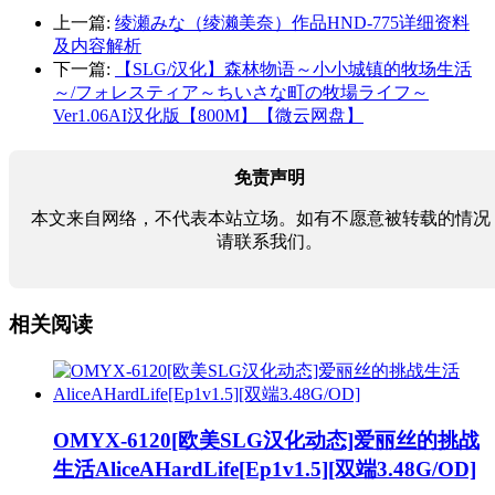
上一篇:
绫瀬みな（绫濑美奈）作品HND-775详细资料
及内容解析
下一篇:
【SLG/汉化】森林物语～小小城镇的牧场生活
～/フォレスティア～ちいさな町の牧場ライフ～
Ver1.06AI汉化版【800M】【微云网盘】
免责声明
本文来自网络，不代表本站立场。如有不愿意被转载的情况
请联系我们。
相关阅读
OMYX-6120[欧美SLG汉化动态]爱丽丝的挑战
生活AliceAHardLife[Ep1v1.5][双端3.48G/OD]