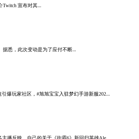
itch 宣布对其...
。据悉，此次变动是为了应付不断...
爆玩家社区，#旭旭宝宝入驻梦幻手游新服202...
播反映，自己的关于《街霸6》新回归英雄Ale...