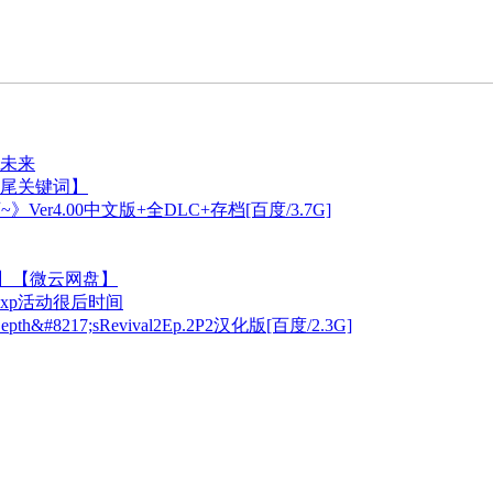
未来
长尾关键词】
Ver4.00中文版+全DLC+存档[百度/3.7G]
3G】【微云网盘】
xp活动很后时间
217;sRevival2Ep.2P2汉化版[百度/2.3G]