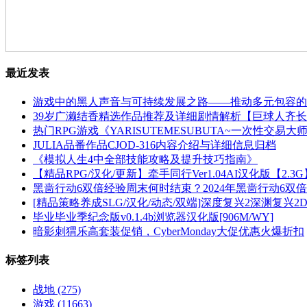
最近发表
游戏中的黑人声音与可持续发展之路——推动多元包容的
39岁广濑结香精选作品推荐及详细剧情解析【巨球人齐
热门RPG游戏《YARISUTEMESUBUTA~一次性交易大师~》
JULIA品番作品CJOD-316内容介绍与详细信息归档
《模拟人生4中全部技能攻略及提升技巧指南》
【精品RPG/汉化/更新】牵手同行Ver1.04AI汉化版【2.
黑啬行动6双倍经验周末何时结束？2024年黑啬行动6双倍
[精品策略养成SLG/汉化/动态/双端]深度复兴2深渊复兴2Depth&#8
毕业毕业季纪念版v0.1.4b浏览器汉化版[906M/WY]
暗影刺猬乐高套装促销，CyberMonday大促优惠火爆折扣
标签列表
战地
(275)
游戏
(11663)