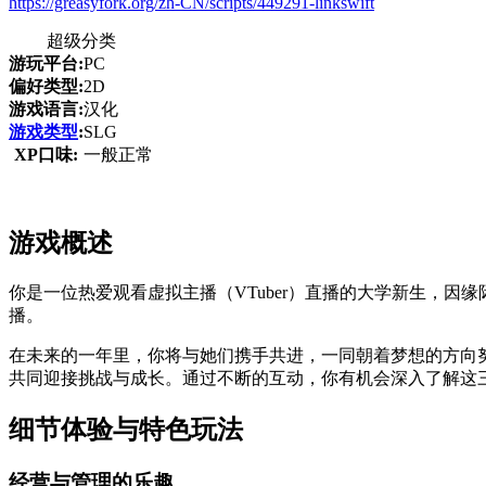
https://greasyfork.org/zh-CN/scripts/449291-linkswift
超级分类
游玩平台:
PC
偏好类型:
2D
游戏语言:
汉化
游戏类型
:
SLG
XP口味:
一般正常
游戏概述
你是一位热爱观看虚拟主播（VTuber）直播的大学新生，因
播。
在未来的一年里，你将与她们携手共进，一同朝着梦想的方向
共同迎接挑战与成长。通过不断的互动，你有机会深入了解这
细节体验与特色玩法
经营与管理的乐趣