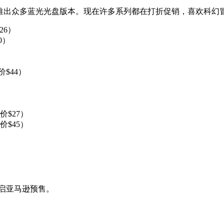
o》曾推出众多蓝光光盘版本。现在许多系列都在打折促销，喜欢科
26）
0）
价$44）
）
价$27）
价$45）
开启亚马逊预售。