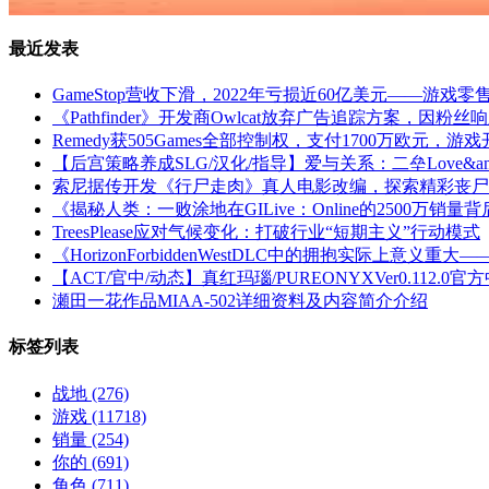
最近发表
GameStop营收下滑，2022年亏损近60亿美元——游戏
《Pathfinder》开发商Owlcat放弃广告追踪方案，因粉丝
Remedy获505Games全部控制权，支付1700万欧元，
【后宫策略养成SLG/汉化/指导】爱与关系：二垒Love&amp;
索尼据传开发《行尸走肉》真人电影改编，探索精彩丧尸
《揭秘人类：一败涂地在GILive：Online的2500万销量
TreesPlease应对气候变化：打破行业“短期主义”行动模式
《HorizonForbiddenWestDLC中的拥抱实际上意
【ACT/官中/动态】真红玛瑙/PUREONYXVer0.112.
瀬田一花作品MIAA-502详细资料及内容简介介绍
标签列表
战地
(276)
游戏
(11718)
销量
(254)
你的
(691)
角色
(711)