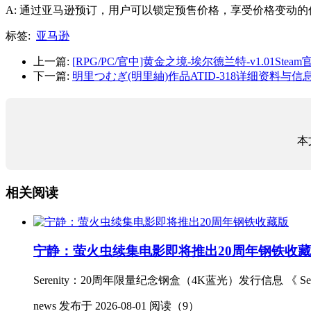
A: 通过亚马逊预订，用户可以锁定预售价格，享受价格变动
标签:
亚马逊
上一篇:
[RPG/PC/官中]黄金之境-埃尔德兰特-v1.01Stea
下一篇:
明里つむぎ(明里紬)作品ATID-318详细资料与信
本
相关阅读
宁静：萤火虫续集电影即将推出20周年钢铁收
Serenity：20周年限量纪念钢盒（4K蓝光）发行信息 《 Ser
news
发布于 2026-08-01
阅读（9）