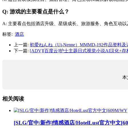
Q: 游戏的主要看点是什么？
A: 主要看点包括酒店升级、星级成长、旅游服务、角色互动
标签:
酒店
上一篇:
初爱ねんね（Ui-Nenne）MMMD-192作品资料
下一篇:
[ADV][百度云]护士主题日式视觉小说AI汉化+存档P
本
相关阅读
[SLG/官中/新作]情感酒店/HotelLust官方中文[60