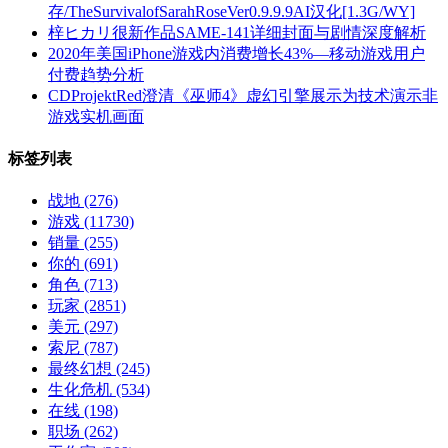
存/TheSurvivalofSarahRoseVer0.9.9.9AI汉化[1.3G/WY]
梓ヒカリ很新作品SAME-141详细封面与剧情深度解析
2020年美国iPhone游戏内消费增长43%—移动游戏用户
付费趋势分析
CDProjektRed澄清《巫师4》虚幻引擎展示为技术演示非
游戏实机画面
标签列表
战地
(276)
游戏
(11730)
销量
(255)
你的
(691)
角色
(713)
玩家
(2851)
美元
(297)
索尼
(787)
最终幻想
(245)
生化危机
(534)
在线
(198)
职场
(262)