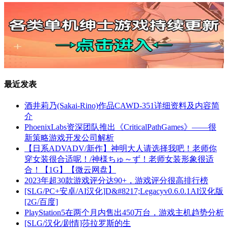
最近发表
酒井莉乃(Sakai-Rino)作品CAWD-351详细资料及内容简
介
PhoenixLabs资深团队推出《CriticalPathGames》——很
新策略游戏开发公司解析
【日系ADVADV/新作】神明大人请选择我吧！老师你
穿女装很合适呢！/神様ちゅ～ず！老师女装形象很适
合！【1G】【微云网盘】
2023年超30款游戏评分达90+，游戏评分很高排行榜
[SLG/PC+安卓/AI汉化]D&#8217;Legacyv0.6.0.1AI汉化版
[2G/百度]
PlayStation5在两个月内售出450万台，游戏主机趋势分析
[SLG/汉化/剧情]莎拉罗斯的生