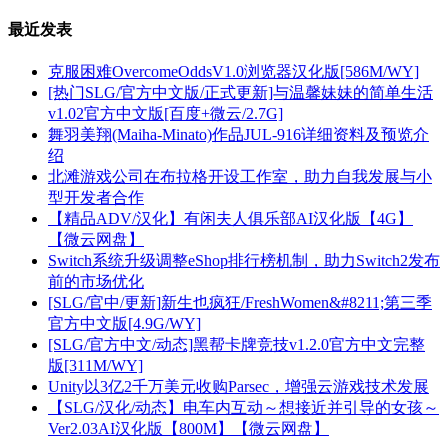
最近发表
克服困难OvercomeOddsV1.0浏览器汉化版[586M/WY]
[热门SLG/官方中文版/正式更新]与温馨妹妹的简单生活
v1.02官方中文版[百度+微云/2.7G]
舞羽美翔(Maiha-Minato)作品JUL-916详细资料及预览介
绍
北滩游戏公司在布拉格开设工作室，助力自我发展与小
型开发者合作
【精品ADV/汉化】有闲夫人俱乐部AI汉化版【4G】
【微云网盘】
Switch系统升级调整eShop排行榜机制，助力Switch2发布
前的市场优化
[SLG/官中/更新]新生也疯狂/FreshWomen&#8211;第三季
官方中文版[4.9G/WY]
[SLG/官方中文/动态]黑帮卡牌竞技v1.2.0官方中文完整
版[311M/WY]
Unity以3亿2千万美元收购Parsec，增强云游戏技术发展
【SLG/汉化/动态】电车内互动～想接近并引导的女孩～
Ver2.03AI汉化版【800M】【微云网盘】