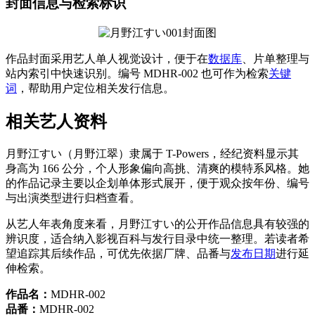
封面信息与检索标识
作品封面采用艺人单人视觉设计，便于在
数据库
、片单整理与
站内索引中快速识别。编号 MDHR-002 也可作为检索
关键
词
，帮助用户定位相关发行信息。
相关艺人资料
月野江すい（月野江翠）隶属于 T-Powers，经纪资料显示其
身高为 166 公分，个人形象偏向高挑、清爽的模特系风格。她
的作品记录主要以企划单体形式展开，便于观众按年份、编号
与出演类型进行归档查看。
从艺人年表角度来看，月野江すい的公开作品信息具有较强的
辨识度，适合纳入影视百科与发行目录中统一整理。若读者希
望追踪其后续作品，可优先依据厂牌、品番与
发布日期
进行延
伸检索。
作品名：
MDHR-002
品番：
MDHR-002