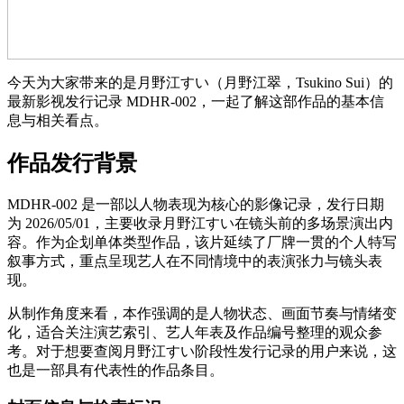
今天为大家带来的是月野江すい（月野江翠，Tsukino Sui）的
最新影视发行记录 MDHR-002，一起了解这部作品的基本信
息与相关看点。
作品发行背景
MDHR-002 是一部以人物表现为核心的影像记录，发行日期
为 2026/05/01，主要收录月野江すい在镜头前的多场景演出内
容。作为企划单体类型作品，该片延续了厂牌一贯的个人特写
叙事方式，重点呈现艺人在不同情境中的表演张力与镜头表
现。
从制作角度来看，本作强调的是人物状态、画面节奏与情绪变
化，适合关注演艺索引、艺人年表及作品编号整理的观众参
考。对于想要查阅月野江すい阶段性发行记录的用户来说，这
也是一部具有代表性的作品条目。