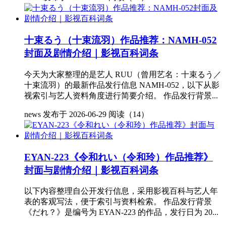
十束るう（十束流羽）作品推荐：NAMH-052
封面及剧情介绍｜影视百科词条
今天为大家整理的是艺人 RUU（曾用艺名：十束るう／
十束流羽）的最新作品发行信息 NAMH-052，以下从影
视索引与艺人资料角度进行简要介绍。 作品发行背景...
news
发布于 2026-06-29
阅读（14）
EYAN-223《令和れい（令和玲）作品推荐》
封面与剧情介绍｜影视百科词条
以下内容整理自公开发行信息，采用影视百科与艺人年
表的客观写法，便于索引与资料检索。 作品发行背景
《だれ？》是编号为 EYAN-223 的作品，发行日为 20...