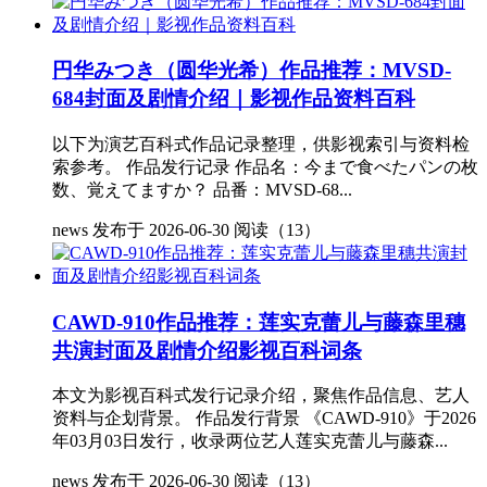
円华みつき（圆华光希）作品推荐：MVSD-
684封面及剧情介绍｜影视作品资料百科
以下为演艺百科式作品记录整理，供影视索引与资料检
索参考。 作品发行记录 作品名：今まで食べたパンの枚
数、覚えてますか？ 品番：MVSD-68...
news
发布于 2026-06-30
阅读（13）
CAWD-910作品推荐：莲实克蕾儿与藤森里穗
共演封面及剧情介绍影视百科词条
本文为影视百科式发行记录介绍，聚焦作品信息、艺人
资料与企划背景。 作品发行背景 《CAWD-910》于2026
年03月03日发行，收录两位艺人莲实克蕾儿与藤森...
news
发布于 2026-06-30
阅读（13）