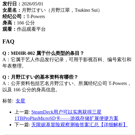
发行日：
2026/05/01
女星名：
月野江すい（月野江翠，Tsukino Sui）
经纪公司：
T-Powers
身高：
166 公分
观看：
作品观看平台
FAQ
Q：MDHR-002 属于什么类型的条目？
A：它属于艺人作品发行记录，可用于影视百科、编号索引和
年表整理。
Q：月野江すい的基本资料有哪些？
A：公开资料包括艺名月野江すい、所属经纪公司 T-Powers，
以及 166 公分的身高信息。
标签:
女星
上一篇:
SteamDeck用户可以实惠获得三星
1TBProPlusMicroSD卡——游戏存储扩展便捷方案
下一篇:
无限妮基冒险观察测验答案汇总【详细解析】