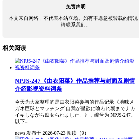
免责声明
本文来自网络，不代表本站立场。如有不愿意被转载的情况
请联系我们。
相关阅读
NPJS-247《由衣阳菜》作品推荐与封面及剧情
介绍影视资料词条
今天为大家整理的是由衣阳菜参与的作品记录《地味メ
ガネ巨球とマッチング 自我が星欲に喰われ朝までナカ
イキしながら痴女られました。》，编号为 NPJS-247。
以下...
news
发布于 2026-07-23
阅读（9）