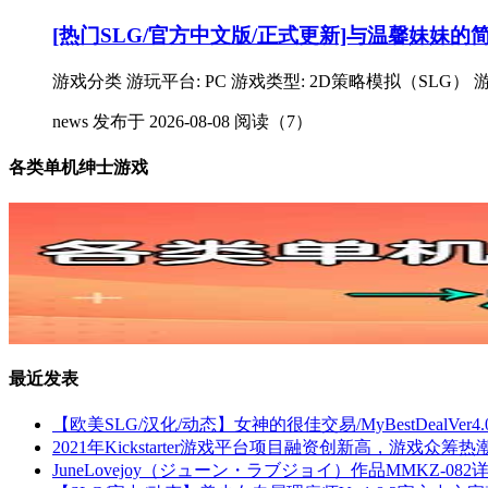
[热门SLG/官方中文版/正式更新]与温馨妹妹的简单
游戏分类 游玩平台: PC 游戏类型: 2D策略模拟（SLG） 游戏
news
发布于 2026-08-08
阅读（7）
各类单机绅士游戏
最近发表
【欧美SLG/汉化/动态】女神的很佳交易/MyBestDealVe
2021年Kickstarter游戏平台项目融资创新高，游戏众筹
JuneLovejoy（ジューン・ラブジョイ）作品MMKZ-0