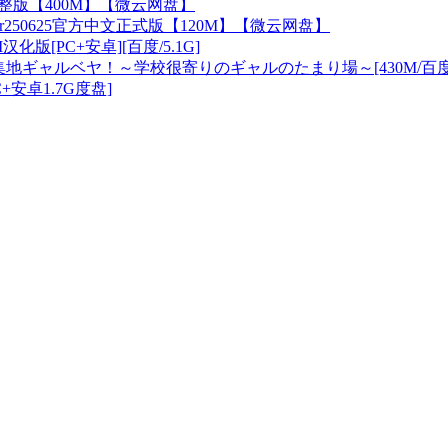
文完整版【400M】【微云网盘】
想Ver250625官方中文正式版【120M】【微云网盘】
汉化版[PC+安卓][百度/5.1G]
聚集地ギャルベヤ！～学校很寄りのギャルのたまり場～[430M/百
[PC+安卓1.7G度盘]