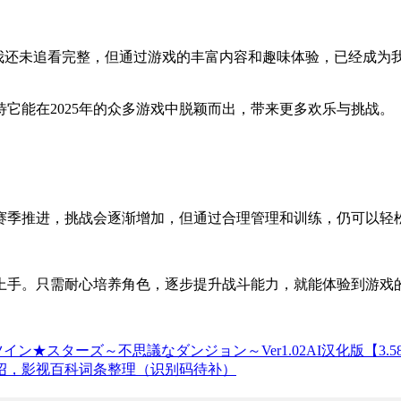
名动画改编，虽然我还未追看完整，但通过游戏的丰富内容和趣味体验，
它能在2025年的众多游戏中脱颖而出，带来更多欢乐与挑战。
赛季推进，挑战会逐渐增加，但通过合理管理和训练，仍可以轻
上手。只需耐心培养角色，逐步提升战斗能力，就能体验到游戏
イン★スターズ～不思議なダンジョン～Ver1.02AI汉化版【3.
绍，影视百科词条整理（识别码待补）