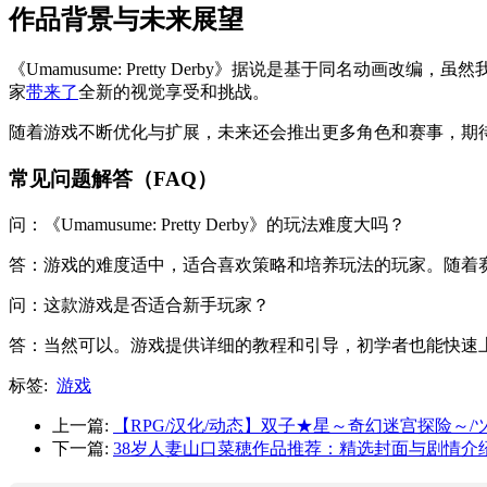
作品背景与未来展望
《Umamusume: Pretty Derby》据说是基于同
家
带来了
全新的视觉享受和挑战。
随着游戏不断优化与扩展，未来还会推出更多角色和赛事，期待
常见问题解答（FAQ）
问：《Umamusume: Pretty Derby》的玩法难度大吗？
答：游戏的难度适中，适合喜欢策略和培养玩法的玩家。随着
问：这款游戏是否适合新手玩家？
答：当然可以。游戏提供详细的教程和引导，初学者也能快速
标签:
游戏
上一篇:
【RPG/汉化/动态】双子★星～奇幻迷宫探险～/ツ
下一篇:
38岁人妻山口菜穂作品推荐：精选封面与剧情介