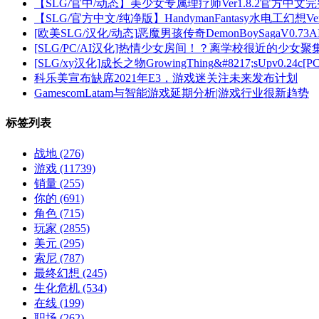
【SLG/官中/动态】美少女专属理疗师Ver1.8.2官方中
【SLG/官方中文/纯净版】HandymanFantasy水电工幻
[欧美SLG/汉化/动态]恶魔男孩传奇DemonBoySagaV0.73AI
[SLG/PC/AI汉化]热情少女房间！？离学校很近的少女
[SLG/xy汉化]成长之物GrowingThing&#8217;sUpv0.24c
科乐美宣布缺席2021年E3，游戏迷关注未来发布计划
GamescomLatam与智能游戏延期分析|游戏行业很新趋势
标签列表
战地
(276)
游戏
(11739)
销量
(255)
你的
(691)
角色
(715)
玩家
(2855)
美元
(295)
索尼
(787)
最终幻想
(245)
生化危机
(534)
在线
(199)
职场
(262)