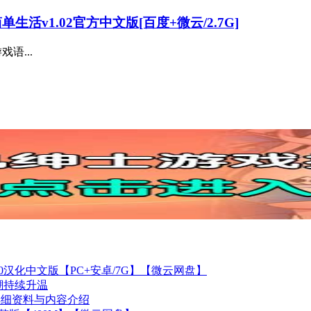
生活v1.02官方中文版[百度+微云/2.7G]
语...
r4.0汉化中文版【PC+安卓/7G】【微云网盘】
热潮持续升温
82详细资料与内容介绍