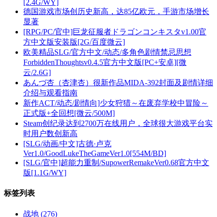
[2.4G/WY]
德国游戏市场创历史新高，达85亿欧元，手游市场增长
显著
[RPG/PC/官中]巨龙征服者ドラゴンコンキスタv1.00官
方中文版安装版[2G/百度微云]
欧美精品SLG/官方中文/动态/多角色剧情禁忌思想
ForbiddenThoughtsv0.4.5官方中文版[PC+安卓][微
云/2.6G]
あんづ杏（杏津杏）很新作品MIDA-392封面及剧情详细
介绍与观看指南
新作ACT/动态/剧情向]少女狩猎～在废弃学校中冒险～
正式版+全回想[微云/500M]
Steam创纪录达到2700万在线用户，全球很大游戏平台实
时用户数创新高
[SLG/动画/中文]古德·卢克
Ver1.0/GoodLukeTheGameVer1.0[554M/BD]
[SLG/官中]超能力重制/SupowerRemakeVer0.68官方中文
版[1.1G/WY]
标签列表
战地
(276)