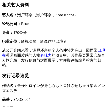
相关艺人资料
艺人名：
瀬戸环奈（濑户环奈，Sedo Kanna）
经纪公司：
Bstar
身高：
170公分
职业定位：
影视演员、影像作品出演者
从公开介绍来看，瀬戸环奈的个人条件较为突出，因而常
出现
在
强调画面质感与人物
表现力
的项目中。其作品页通常会结合
人物介绍、发行信息与封面展示，方便影迷按编号检索与归
档。
发行记录速览
作品名：
最强ヒロインが身も心もトロけさせちゃう楽园メン
ズエステ
品番：
SNOS-064