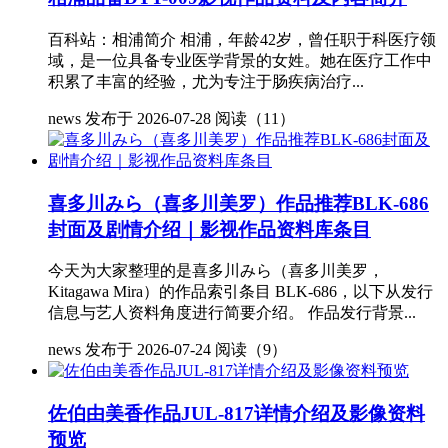
百科站：相浦简介 相浦，年龄42岁，曾任职于科医疗领
域，是一位具备专业医学背景的女姓。她在医疗工作中
积累了丰富的经验，尤为专注于肠疾病治疗...
news
发布于 2026-07-28
阅读（11）
喜多川みら（喜多川美罗）作品推荐BLK-686
封面及剧情介绍｜影视作品资料库条目
今天为大家整理的是喜多川みら（喜多川美罗，
Kitagawa Mira）的作品索引条目 BLK-686，以下从发行
信息与艺人资料角度进行简要介绍。 作品发行背景...
news
发布于 2026-07-24
阅读（9）
佐伯由美香作品JUL-817详情介绍及影像资料
预览