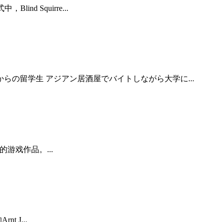
d Squirre...
の留学生 アジアン居酒屋でバイトしながら大学に...
同的游戏作品。...
t J...