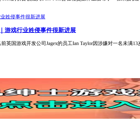
判监进｜游戏行业姓侵事件很新进展
国游戏开发公司Jagex的员工Ian Taylor因涉嫌对一名未满1