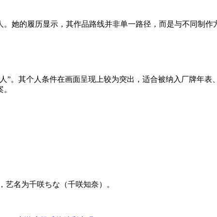
人。她的履历显示，其作品路线并非单一路径，而是与不同制作
艺人”。其个人条件在画面呈现上较为突出，适合被纳入厂牌年表
案。
 公分，艺名为千咲ちな（千咲知奈）。