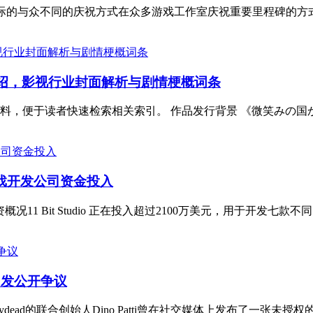
周年之际的与众不同的庆祝方式在众多游戏工作室庆祝重要里程碑的方式中，Blin
情介绍，影视行业封面解析与剧情梗概词条
，便于读者快速检索相关索引。 作品发行背景 《微笑みの国から
，游戏开发公司资金投入
投资概况11 Bit Studio 正在投入超过2100万美元，用于开发七款不
引发公开争议
aydead的联合创始人Dino Patti曾在社交媒体上发布了一张未授权的Arn