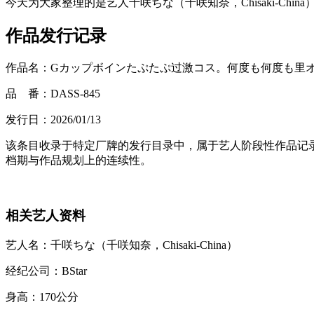
今天为大家整理的是艺人千咲ちな（千咲知奈，Chisaki-Ch
作品发行记录
作品名：Gカップボインたぷたぷ过激コス。何度も何度も里
品 番：DASS-845
发行日：2026/01/13
该条目收录于特定厂牌的发行目录中，属于艺人阶段性作品记
档期与作品规划上的连续性。
相关艺人资料
艺人名：千咲ちな（千咲知奈，Chisaki-China）
经纪公司：BStar
身高：170公分