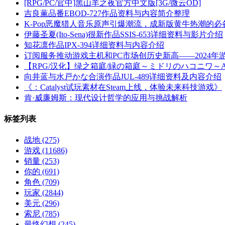
[RPG/PC/官中]黑山羊之夜官方中文版[3G/微云OD]
吉良薫品番EBOD-727作品资料与内容简介整理
K-Pop恶魔猎人音乐原声引爆潮流，成新版黄牛热潮的必
伊藤圣夏(Ito-Sena)很新作品SSIS-653详细资料与影片介绍
知花凛作品IPX-394详细资料与内容介绍
订阅服务推动游戏主机和PC市场创历史新高——2024年
【RPG/汉化】绿之箱庭/緑の箱庭～ミドリのハコニワ～AI
向井蓝与水戸かな合演作品JUL-489详细资料及内容介绍
《：Catalyst试玩素材在Steam上线，体验未来科技游戏》
肯·威廉姆斯：现代设计哲学的应用与挑战解析
标签列表
战地
(275)
游戏
(11686)
销量
(253)
你的
(691)
角色
(709)
玩家
(2844)
美元
(296)
索尼
(785)
最终幻想
(245)