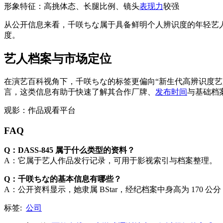
形象特征：高挑体态、长腿比例、镜头
表现力
较强
从公开信息来看，千咲ちな属于具备鲜明个人辨识度的年轻艺
度。
艺人档案与市场定位
在演艺百科视角下，千咲ちな的标签更偏向“新生代高辨识度
言，这类信息有助于快速了解其合作厂牌、
发布时间
与基础档
观影：作品观看平台
FAQ
Q：DASS-845 属于什么类型的资料？
A：它属于艺人作品发行记录，可用于影视索引与档案整理。
Q：千咲ちな的基本信息有哪些？
A：公开资料显示，她隶属 BStar，经纪档案中身高为 170
标签:
公司