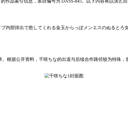
ina）的作品索引信息，条目编号为 DASS-845。以下内容将以
オプ内部排出で愈してくれる金玉からっぽメンエスのぬるとろ
录。根据公开资料，千咲ちな的出道与后续合作路径较为特殊，