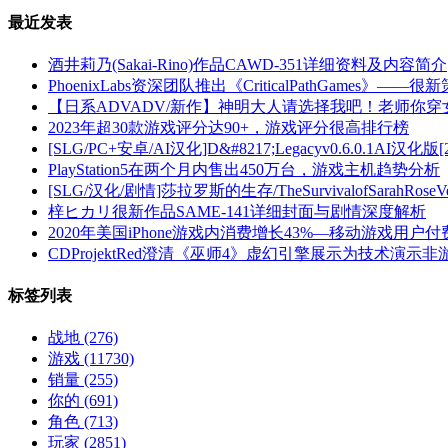
最近发表
酒井莉乃(Sakai-Rino)作品CAWD-351详细资料及内容简介
PhoenixLabs资深团队推出《CriticalPathGames》
【日系ADVADV/新作】神明大人请选择我吧！老师你
2023年超30款游戏评分达90+，游戏评分很高排行榜
[SLG/PC+安卓/AI汉化]D&#8217;Legacyv0.6.0.1AI汉化版
PlayStation5在两个月内售出450万台，游戏主机趋势分析
[SLG/汉化/剧情]莎拉罗斯的生存/TheSurvivalofSarahRoseVer
梓ヒカリ很新作品SAME-141详细封面与剧情深度解析
2020年美国iPhone游戏内消费增长43%—移动游戏用户
CDProjektRed澄清《巫师4》虚幻引擎展示为技术演示
标签列表
战地
(276)
游戏
(11730)
销量
(255)
你的
(691)
角色
(713)
玩家
(2851)