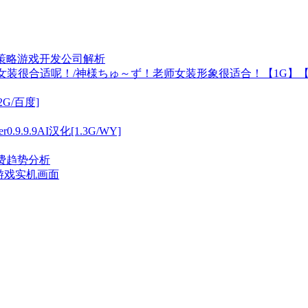
——很新策略游戏开发公司解析
穿女装很合适呢！/神様ちゅ～ず！老师女装形象很适合！【1G】
[2G/百度]
0.9.9.9AI汉化[1.3G/WY]
付费趋势分析
非游戏实机画面