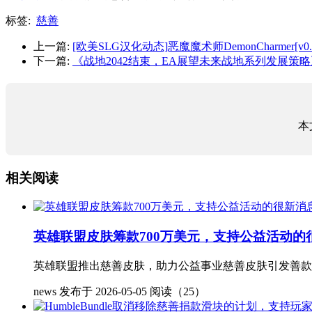
标签:
慈善
上一篇:
[欧美SLG汉化动态]恶魔魔术师DemonCharmer[v0.0
下一篇:
《战地2042结束，EA展望未来战地系列发展策略
本
相关阅读
英雄联盟皮肤筹款700万美元，支持公益活动的
英雄联盟推出慈善皮肤，助力公益事业慈善皮肤引发善款潮拳头游
news
发布于 2026-05-05
阅读（25）