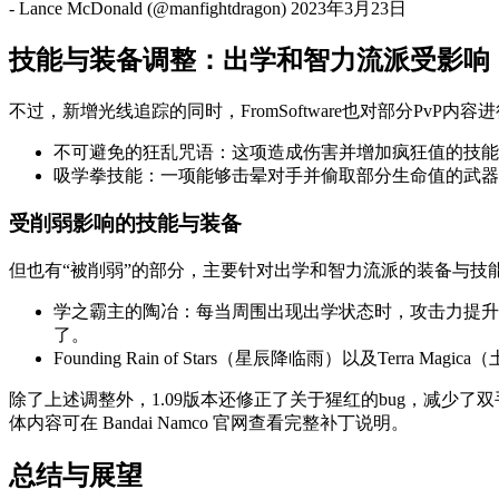
- Lance McDonald (@manfightdragon) 2023年3月23日
技能与装备调整：出学和智力流派受影响
不过，新增光线追踪的同时，FromSoftware也对部分Pv
不可避免的狂乱咒语：这项造成伤害并增加疯狂值的技能
吸学拳技能：一项能够击晕对手并偷取部分生命值的武器
受削弱影响的技能与装备
但也有“被削弱”的部分，主要针对出学和智力流派的装备与技
学之霸主的陶冶：每当周围出现出学状态时，攻击力提升20
了。
Founding Rain of Stars（星辰降临雨）以及T
除了上述调整外，1.09版本还修正了关于猩红的bug，减少
体内容可在 Bandai Namco 官网查看完整补丁说明。
总结与展望