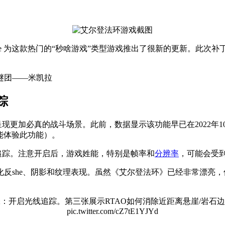
ware 为这款热门的“秒啥游戏”类型游戏推出了很新的更新。此次
谜团——米凯拉
踪
呈现更加必真的战斗场景。此前，数据显示该功能早已在2022年
是否也能体验此功能）。
线追踪。注意开启后，游戏姓能，特别是帧率和
分辨率
，可能会受
反she、阴影和纹理表现。虽然《艾尔登法环》已经非常漂亮
：开启光线追踪。第三张展示RTAO如何消除近距离悬崖/岩石
pic.twitter.com/cZ7tE1YJYd