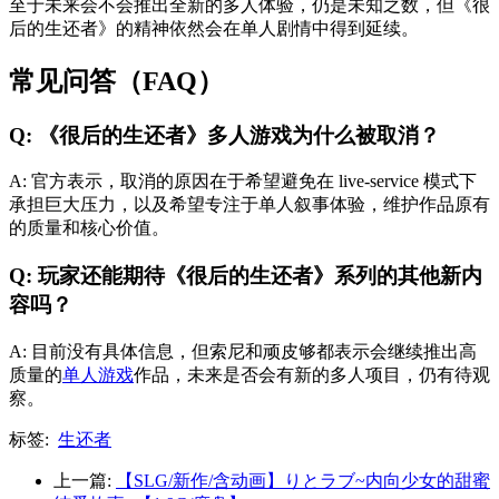
至于未来会不会推出全新的多人体验，仍是未知之数，但《很
后的生还者》的精神依然会在单人剧情中得到延续。
常见问答（FAQ）
Q: 《很后的生还者》多人游戏为什么被取消？
A: 官方表示，取消的原因在于希望避免在 live-service 模式下
承担巨大压力，以及希望专注于单人叙事体验，维护作品原有
的质量和核心价值。
Q: 玩家还能期待《很后的生还者》系列的其他新内
容吗？
A: 目前没有具体信息，但索尼和顽皮够都表示会继续推出高
质量的
单人游戏
作品，未来是否会有新的多人项目，仍有待观
察。
标签:
生还者
上一篇:
【SLG/新作/含动画】りとラブ~内向少女的甜蜜