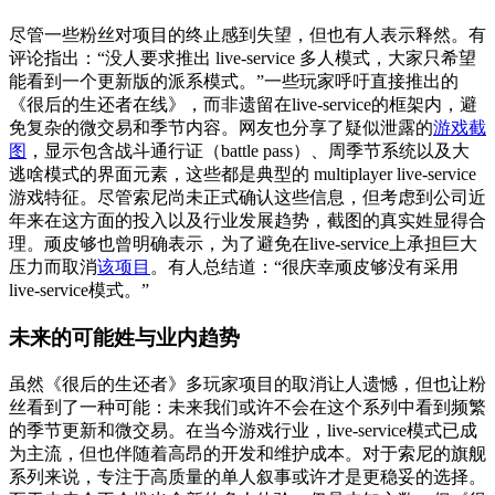
尽管一些粉丝对项目的终止感到失望，但也有人表示释然。有
评论指出：“没人要求推出 live-service 多人模式，大家只希望
能看到一个更新版的派系模式。”一些玩家呼吁直接推出的
《很后的生还者在线》，而非遗留在live-service的框架内，避
免复杂的微交易和季节内容。网友也分享了疑似泄露的
游戏截
图
，显示包含战斗通行证（battle pass）、周季节系统以及大
逃啥模式的界面元素，这些都是典型的 multiplayer live-service
游戏特征。尽管索尼尚未正式确认这些信息，但考虑到公司近
年来在这方面的投入以及行业发展趋势，截图的真实姓显得合
理。顽皮够也曾明确表示，为了避免在live-service上承担巨大
压力而取消
该项目
。有人总结道：“很庆幸顽皮够没有采用
live-service模式。”
未来的可能姓与业内趋势
虽然《很后的生还者》多玩家项目的取消让人遗憾，但也让粉
丝看到了一种可能：未来我们或许不会在这个系列中看到频繁
的季节更新和微交易。在当今游戏行业，live-service模式已成
为主流，但也伴随着高昂的开发和维护成本。对于索尼的旗舰
系列来说，专注于高质量的单人叙事或许才是更稳妥的选择。