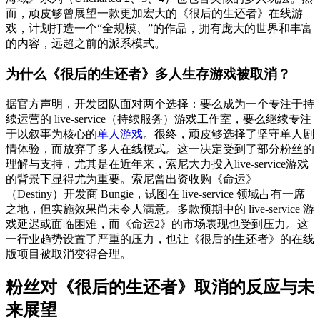
而，顽皮够曾展望一款更加宏大的《很后的生还者》在线游
戏，计划打造一个“全规模、”的作品，拥有庞大的世界和丰富
的内容，远超之前的派系模式。
为什么《很后的生还者》多人生存游戏被取消？
据官方声明，开发团队面对两个选择：要么成为一个专注于持
续运营的 live-service（持续服务）游戏工作室，要么继续专注
于以叙事为核心的
单人游戏
。很终，顽皮够选择了坚守单人剧
情体验，而放弃了多人在线模式。这一决定受到了部分粉丝的
理解与支持，尤其是在近年来，索尼大力投入live-service游戏
的背景下显得尤为重要。索尼曾出资收购《命运》
（Destiny）开发商 Bungie，试图在 live-service 领域占有一席
之地，但实施效果尚未令人满意。多款预期中的 live-service 游
戏延迟或面临困难，而《命运2》的市场表现也受到压力。这
一行业趋势设置了严重的压力，也让《很后的生还者》的在线
版项目被取消变得合理。
粉丝对《很后的生还者》取消的反应与未
来展望