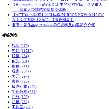
《HorizonForbiddenWestDLC中的拥抱实际上意义重大
——探索人类情感的深层次体验》
【ACT/官中/动态】真红玛瑙/PUREONYXVer0.112.0官
方中文完整版【2.8G】【微云网盘】
瀬田一花作品MIAA-502详细资料及内容简介介绍
标签列表
战地
(276)
游戏
(11718)
销量
(254)
你的
(691)
角色
(711)
玩家
(2847)
美元
(297)
索尼
(786)
最终幻想
(245)
生化危机
(534)
在线
(198)
职场
(262)
工作室
(209)