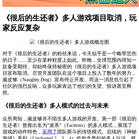
《很后的生还者》多人游戏项目取消，玩
家反应复杂
对于《很后的生还者》的粉丝来说，今天似乎是一个略带悲伤
的日子……至少在某种程度上如此。昨晚，全球范围内得知一
款备受期待、却始终保持秘密的《很后的生还者》多人游戏项
目宣布取消。尽管开发团队在这个项目上投入了数年的努力，
顽皮够（Naughty Dog）宣布停止开发。而这一消息也引起了
社区的强烈反响，众多玩家表达了他们的失望、惊讶甚至释
然。
《很后的生还者》多人模式的过去与未来
众所周知，顽皮够并不陌生多人游戏的开发。第一部《很后的
生还者》曾推出名为“派系”（Factions）的多人模式，展现了
游戏的动作特色，
采用了
团队斯斗的传统模式。后续的《神秘
海域》系列（Uncharted 2、3、4）也包含类似的多人玩法。然