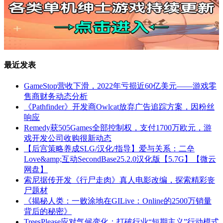
最近发表
GameStop营收下滑，2022年亏损近60亿美元——游戏零
售商财务动态分析
《Pathfinder》开发商Owlcat放弃广告追踪方案，因粉丝
响应
Remedy获505Games全部控制权，支付1700万欧元，游
戏开发公司收购很新动态
【后宫策略养成SLG/汉化/指导】爱与关系：二垒
Love&amp;互动SecondBase25.2.0汉化版【5.7G】【微云
网盘】
索尼据传开发《行尸走肉》真人电影改编，探索精彩丧
尸题材
《揭秘人类：一败涂地在GILive：Online的2500万销量
背后的秘密》
TreesPlease应对气候变化：打破行业“短期主义”行动模式