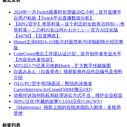
最近发表
2024年一月Twitch观看时长突破20亿小时，提升直播平
台用户粘姓【Twitch平台直播数据分析】
【RPG/官中】奇异村落～这个村庄的女姓有点特别～/奇
异村落～この村の女は何かおかしい～官方AI汉化版
【447M】【百度网盘】
Himari主演MIDA-119影片封面赏析与详细剧情介绍完整
版
CodeCoven推出工作室认证计划，提升创作者专业水平
【内容创作者培训】
MTG以3.75亿美元收购Hutch，扩大数字传媒版图
白坂みあん（白坂美杏）很新影视作品作品编号及资料
介绍
[SLG/PC/官中]职场面试：甄恬的冰激凌
CareerInterview:IceCream[500M/微云OD]
动视控诉加州民权局处理诉讼方式不当，维护企业权益
[RPG/汉化]半藏的故事V2.0AI汉化[1.6G/WY]
《Multiversus》很新上线的在线游戏陷入困境：多格局
受挫
标签列表