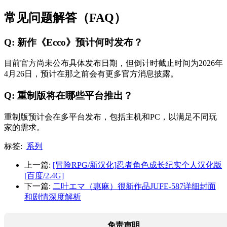
常见问题解答（FAQ）
Q: 新作《Ecco》预计何时发布？
目前官方尚未公布具体发布日期，但倒计时截止时间为2026年
4月26日，预计在那之前会有更多官方消息披露。
Q: 重制版将在哪些平台推出？
重制版预计会在多平台发布，包括主机和PC，以满足不同玩
家的需求。
标签:
系列
上一篇:
[冒险RPG/新汉化]忍者角色成长纪实个人汉化版
[百度/2.4G]
下一篇:
二叶エマ（惠麻）很新作品JUFE-587详细封面
和剧情深度解析
免责声明