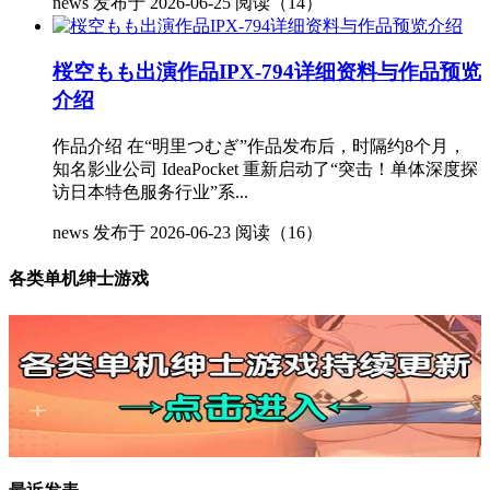
news
发布于 2026-06-25
阅读（14）
桜空もも出演作品IPX-794详细资料与作品预览
介绍
作品介绍 在“明里つむぎ”作品发布后，时隔约8个月，
知名影业公司 IdeaPocket 重新启动了“突击！单体深度探
访日本特色服务行业”系...
news
发布于 2026-06-23
阅读（16）
各类单机绅士游戏