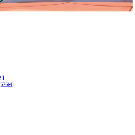
盘】
76M]