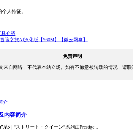
著的个人特征。
工具介绍
冒险之旅AI汉化版【560M】【微云网盘】
免责声明
文来自网络，不代表本站立场。如有不愿意被转载的情况，请联
料及内容简介
系列 “ストリート・クイーン”系列由Prestige...