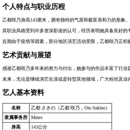
个人特点与职业历程
乙都咲乃身高143厘米，拥有独特的气质和极富亲和力的形象
其职业风格受到许多资深影迷的认可，经历表明她具备良好的
近期由于疫情等因素，部分地区演艺活动受限，乙都咲乃正积
艺术贡献与展望
感谢乙都咲乃多年来的努力与付出，她参与的作品丰富了行业
未来，无论是继续演艺生涯或是转型其他领域，广大粉丝及业
艺人基本资料
名称
乙都 さきの（乙都 咲乃，Oto Sakino）
隶属事务所
Mines
身高
143公分