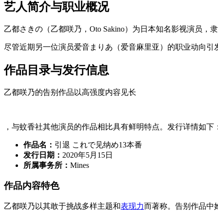
艺人简介与职业概况
乙都さきの（乙都咲乃，Oto Sakino）为日本知名影视
尽管近期另一位演员爱音まりあ（爱音麻里亚）的职业动向引发
作品目录与发行信息
乙都咲乃的告别作品以高强度内容见长
，与蚊香社其他演员的作品相比具有鲜明特点。发行详情如下
作品名：
引退 これで见纳め13本番
发行日期：
2020年5月15日
所属事务所：
Mines
作品内容特色
乙都咲乃以其敢于挑战多样主题和
表现力
而著称。告别作品中