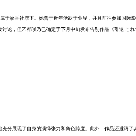
演员，隶属于蚊香社旗下。她曾于近年活跃于业界，并且前往参加国际
讨论，但乙都咲乃已确定于下月中旬发布告别作品《引退 これ
：
她充分展现了自身的演绎张力和角色跨度。此外，作品还邀请了