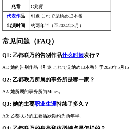
兆背
C兆背
代表作
品
引退 これで见纳め13本番
出演时间
约两年半（至2024年8月）
常见问题（FAQ）
Q1: 乙都咲乃的告别作品
什么时候
发行？
A1: 她的告别作品《引退 これで见纳め13本番》于2020年5月1
Q2: 乙都咲乃所属的事务所是哪一家？
A2: 她所属的事务所为Mines。
Q3: 她的主要
职业生涯
持续了多久？
A3: 乙都咲乃的主要活跃期约为两年半。
Q4: 乙都咲乃的身高和体型特点是怎样的？