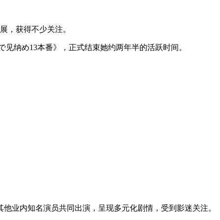
影展，获得不少关注。
で见纳め13本番》，正式结束她约两年半的活跃时间。
其他业内知名演员共同出演，呈现多元化剧情，受到影迷关注。