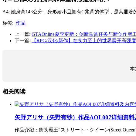
A4: 她身高143公分，身形娇小且拥有C兆背的体型，是其显
标签:
作品
上一篇:
GTAOnline夏季更新：创新悬赏任务与新创作者
下一篇:
【RPG/汉化/新作】在实力至上的世界展开高强度
本
相关阅读
矢野アリサ（矢野有纱）作品AOI-007详细资
作品介绍：街头霸王“ストリート・クイーン(Street Queen)”