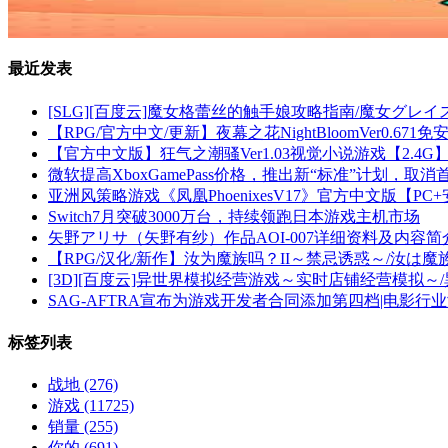
最近发表
[SLG][百度云]魔女格蕾丝的触手娘攻略指南/魔女グレイス的
【RPG/官方中文/更新】夜幕之花NightBloomVer0.67
【官方中文版】狂气之潮骚Ver1.03视觉小说游戏【2.4
微软提高XboxGamePass价格，推出新“标准”计划，取
亚洲风策略游戏《凤凰PhoenixesV17》官方中文版【PC+
Switch7月突破3000万台，持续领跑日本游戏主机市场
矢野アリサ（矢野有纱）作品AOI-007详细资料及内容简
【RPG/汉化/新作】汝为魔族吗？II～禁忌诱惑～/汝は魔族なりや?
[3D][百度云]异世界模拟经营游戏～实时店铺经营模拟～/
SAG-AFTRA宣布为游戏开发者合同添加第四档|电影
标签列表
战地
(276)
游戏
(11725)
销量
(255)
你的
(691)