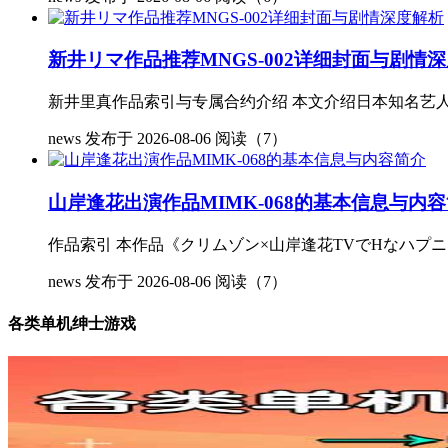
新井リマ作品推荐MNGS-002详细封面与剧情
新井里真作品索引与专属合约介绍 本文介绍日本知名艺人新
news
发布于 2026-08-06
阅读（7）
山岸逢花出演作品MIMK-068的基本信息与内
作品索引 本作品《クリムゾン×山岸逢花TVでHなハプ
news
发布于 2026-08-06
阅读（7）
各类单机绅士游戏