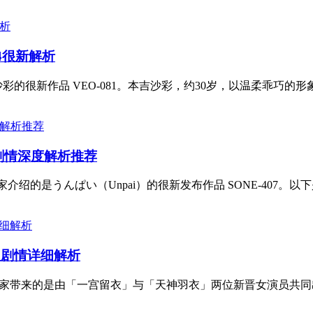
4很新解析
的很新作品 VEO-081。本吉沙彩，约30岁，以温柔乖巧的形
与剧情深度解析推荐
介绍的是うんぱい（Unpai）的很新发布作品 SONE-407。以
及剧情详细解析
家带来的是由「一宫留衣」与「天神羽衣」两位新晋女演员共同出演的作