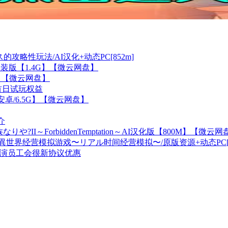
攻略性玩法/AI汉化+动态PC[852m]
1免安装版【1.4G】【微云网盘】
G】【微云网盘】
消首日试玩权益
安卓/6.5G】【微云网盘】
介
II～ForbiddenTemptation～AI汉化版【800M】【微云网
異世界经营模拟游戏〜リアル时间经营模拟〜/原版资源+动态PC[5
行业演员工会很新协议优惠