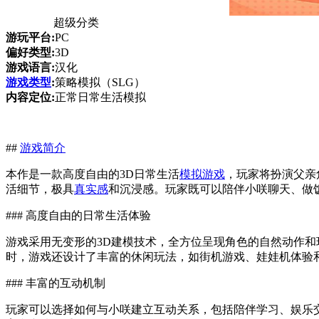
超级分类
游玩平台:
PC
偏好类型:
3D
游戏语言:
汉化
游戏类型
:
策略模拟（SLG）
内容定位:
正常日常生活模拟
##
游戏简介
本作是一款高度自由的3D日常生活
模拟游戏
，玩家将扮演父亲
活细节，极具
真实感
和沉浸感。玩家既可以陪伴小咲聊天、做
### 高度自由的日常生活体验
游戏采用无变形的3D建模技术，全方位呈现角色的自然动作
时，游戏还设计了丰富的休闲玩法，如街机游戏、娃娃机体验
### 丰富的互动机制
玩家可以选择如何与小咲建立互动关系，包括陪伴学习、娱乐