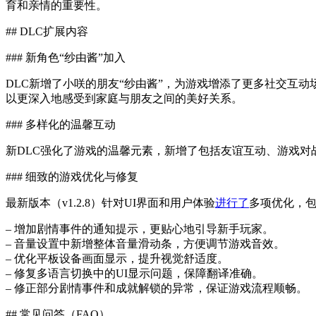
育和亲情的重要性。
## DLC扩展内容
### 新角色“纱由酱”加入
DLC新增了小咲的朋友“纱由酱”，为游戏增添了更多社交互
以更深入地感受到家庭与朋友之间的美好关系。
### 多样化的温馨互动
新DLC强化了游戏的温馨元素，新增了包括友谊互动、游戏
### 细致的游戏优化与修复
最新版本（v1.2.8）针对UI界面和用户体验
进行了
多项优化，
– 增加剧情事件的通知提示，更贴心地引导新手玩家。
– 音量设置中新增整体音量滑动条，方便调节游戏音效。
– 优化平板设备画面显示，提升视觉舒适度。
– 修复多语言切换中的UI显示问题，保障翻译准确。
– 修正部分剧情事件和成就解锁的异常，保证游戏流程顺畅。
## 常见问答（FAQ）