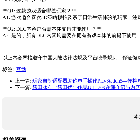
**Q1: 这款游戏适合哪些玩家？**
A1: 游戏适合喜欢3D策略模拟及亲子日常生活体验的玩家
**Q2: DLC内容是否需本体支持才能使用？**
A2: 是的，所有DLC内容均需要在拥有游戏本体的前提下使
—
以上内容严格遵守中国大陆法律法规及平台收录规则，保证健
标签:
互动
上一篇:
玩家自制适配器助你单手操作PlayStation5—
下一篇:
篠田ゆう（篠田优）作品JUL-709详细介绍与内
本
相关阅读