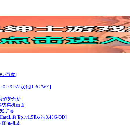
[2G/百度]
0.9.9.9AI汉化[1.3G/WY]
付费趋势分析
非游戏实机画面
戏扩展
fe[Ep1v1.5][双端3.48G/OD]
团队面临挑战