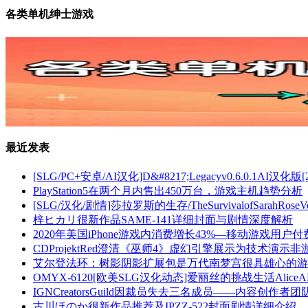
各类单机绅士游戏
最近发表
[SLG/PC+安卓/AI汉化]D&#8217;Legacyv0.6.0.1AI汉化版
PlayStation5在两个月内售出450万台，游戏主机趋势分析
[SLG/汉化/剧情]莎拉罗斯的生存/TheSurvivalofSarahRoseVer
梓ヒカリ很新作品SAME-141详细封面与剧情深度解析
2020年美国iPhone游戏内消费增长43%—移动游戏用户
CDProjektRed澄清《巫师4》虚幻引擎展示为技术演示
艾尔登法环：树影阴影扩展包是万代南梦宫很具雄心的游
OMYX-6120[欧美SLG汉化动态]爱丽丝的挑战生活AliceAHardLi
IGNCreatorsGuild因裁员失去三名成员——内容创作者
古川ほのか很新作品推荐及IPZZ-522封面剧情详细介绍