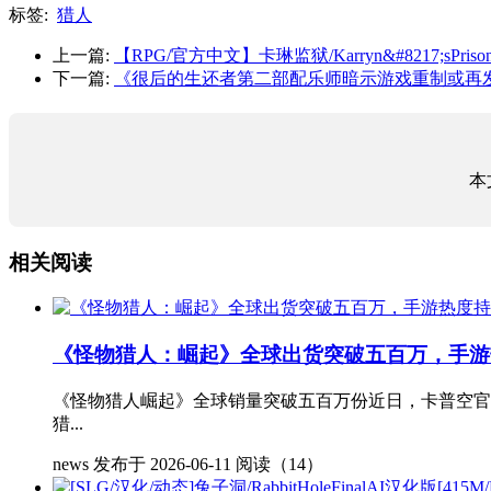
标签:
猎人
上一篇:
【RPG/官方中文】卡琳监狱/Karryn&#8217;sPr
下一篇:
《很后的生还者第二部配乐师暗示游戏重制或再
本
相关阅读
《怪物猎人：崛起》全球出货突破五百万，手游
《怪物猎人崛起》全球销量突破五百万份近日，卡普空官
猎...
news
发布于 2026-06-11
阅读（14）