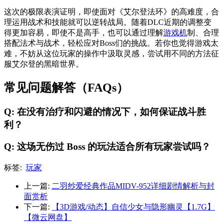
这次的极限表演证明，即使面对《艾尔登法环》的高难度，合
理运用战术和技能就可以逆转战局。随着DLC近期的调整变
得更加容易，即使不是高手，也可以通过理解
游戏机
制、合理
搭配法术与战术，轻松应对Boss们的挑战。若你也觉得游戏太
难，不妨从这位玩家的操作中汲取灵感，尝试用不同的方法征
服艾尔登的黑暗世界。
常见问题解答（FAQs）
Q: 在没有治疗和闪避的情况下，如何保证战斗胜
利？
Q: 这场无伤过 Boss 的玩法适合所有玩家尝试吗？
标签:
玩家
上一篇:
二羽纱爱经典作品MIDV-952详细剧情解析与封
面赏析
下一篇:
【3D游戏/动态】自信少女与隐形幽灵【1.7G】
【微云网盘】