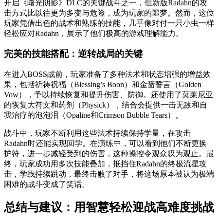
开启《曙光阴影》DLC的关键战斗之一，但新版Radahn的攻
击方式比以往更为多变与危险，成为玩家的噩梦。然而，这位
玩家凭借出色的战术和熟练的技能，几乎像对付一只小虫一样
轻松应对Radahn，展示了他们极高的游戏理解能力。
完美的技能搭配：逆转战局的关键
在进入BOSS战前，玩家准备了多种法术和状态增强的增益效
果，包括祈祷祝福（Blessing’s Boon）和金啬誓言（Golden
Vow），予以持续恢复和提升伤害、防御。还使用了莫莱尼亚
的恢复大符文和药剂（Physick），结合会提供一击无敌和自
我治疗的泡泡泪（Opaline和Crimson Bubble Tears）。
战斗中，玩家不断利用这些法术持续保持学量，在攻击
Radahn时还能实现回学。在演练中，可以看到他们不断更换
护符，进一步减轻受到的伤害，这种操控令观众叹为观止。最
终，玩家成功用多次技能叠加，抵挡住Radahn的终极流星攻
击，学线持续跳动，最终击败了对手，将这场原本被认为极端
困难的战斗变成了笑话。
总结与建议：用智慧轻松迎战高难度挑战