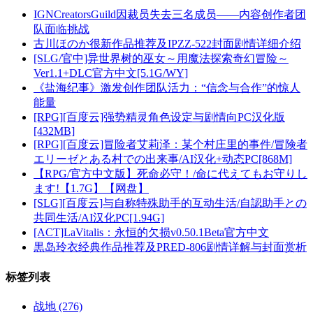
IGNCreatorsGuild因裁员失去三名成员——内容创作者团
队面临挑战
古川ほのか很新作品推荐及IPZZ-522封面剧情详细介绍
[SLG/官中]异世界树的巫女～用魔法探索奇幻冒险～
Ver1.1+DLC官方中文[5.1G/WY]
《盐海纪事》激发创作团队活力：“信念与合作”的惊人
能量
[RPG][百度云]强势精灵角色设定与剧情向PC汉化版
[432MB]
[RPG][百度云]冒险者艾莉泽：某个村庄里的事件/冒険者
エリーゼとある村での出来事/AI汉化+动态PC[868M]
【RPG/官方中文版】死命必守！/命に代えてもお守りし
ます!【1.7G】【网盘】
[SLG][百度云]与自称特殊助手的互动生活/自認助手との
共同生活/AI汉化PC[1.94G]
[ACT]LaVitalis：永恒的欠损v0.50.1Beta官方中文
黒岛玲衣经典作品推荐及PRED-806剧情详解与封面赏析
标签列表
战地
(276)