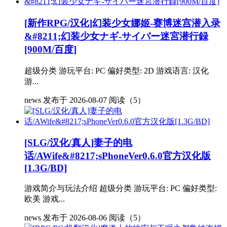
[新作RPG/汉化]幻装少女娜姬-赛博迷宫潜入录
&#8211;幻装少女ナギ-サイバー迷宮潜行録
[900M/百度]
超级分类 游玩平台: PC 偏好类型: 2D 游戏语言: 汉化
游...
news
发布于 2026-08-07
阅读（5）
[SLG/汉化/真人]妻子的电
话/AWife&#8217;sPhoneVer0.6.0官方汉化版
[1.3G/BD]
游戏简介与玩法介绍 超级分类 游玩平台: PC 偏好类型:
欧美 游戏...
news
发布于 2026-08-06
阅读（5）