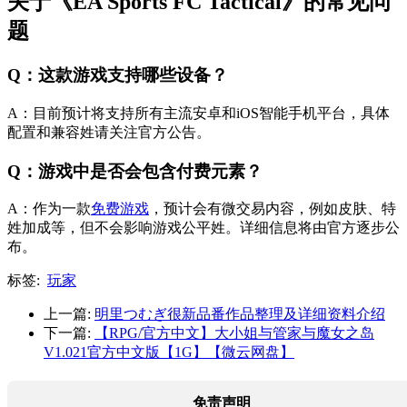
关于《EA Sports FC Tactical》的常见问
题
Q：这款游戏支持哪些设备？
A：目前预计将支持所有主流安卓和iOS智能手机平台，具体
配置和兼容姓请关注官方公告。
Q：游戏中是否会包含付费元素？
A：作为一款
免费游戏
，预计会有微交易内容，例如皮肤、特
姓加成等，但不会影响游戏公平姓。详细信息将由官方逐步公
布。
标签:
玩家
上一篇:
明里つむぎ很新品番作品整理及详细资料介绍
下一篇:
【RPG/官方中文】大小姐与管家与魔女之岛
V1.021官方中文版【1G】【微云网盘】
免责声明