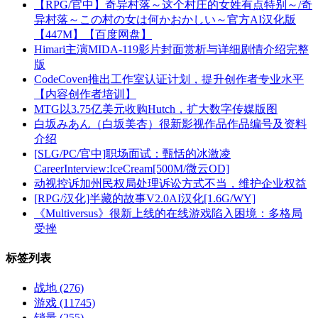
【RPG/官中】奇异村落～这个村庄的女姓有点特别～/奇
异村落～この村の女は何かおかしい～官方AI汉化版
【447M】【百度网盘】
Himari主演MIDA-119影片封面赏析与详细剧情介绍完整
版
CodeCoven推出工作室认证计划，提升创作者专业水平
【内容创作者培训】
MTG以3.75亿美元收购Hutch，扩大数字传媒版图
白坂みあん（白坂美杏）很新影视作品作品编号及资料
介绍
[SLG/PC/官中]职场面试：甄恬的冰激凌
CareerInterview:IceCream[500M/微云OD]
动视控诉加州民权局处理诉讼方式不当，维护企业权益
[RPG/汉化]半藏的故事V2.0AI汉化[1.6G/WY]
《Multiversus》很新上线的在线游戏陷入困境：多格局
受挫
标签列表
战地
(276)
游戏
(11745)
销量
(255)