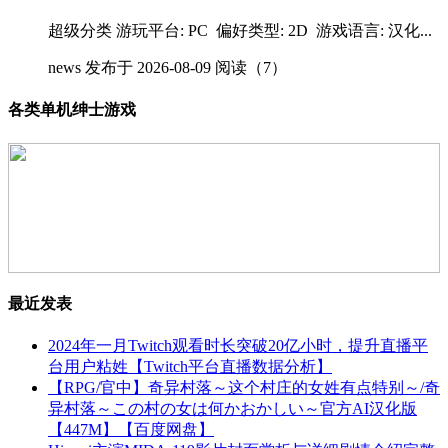
超级分类 游玩平台: PC 偏好类型: 2D 游戏语言: 汉化...
news
发布于 2026-08-09
阅读（7）
各类单机绅士游戏
最近发表
2024年一月Twitch观看时长突破20亿小时，提升直播平
台用户粘姓【Twitch平台直播数据分析】
【RPG/官中】奇异村落～这个村庄的女姓有点特别～/奇
异村落～この村の女は何かおかしい～官方AI汉化版
【447M】【百度网盘】