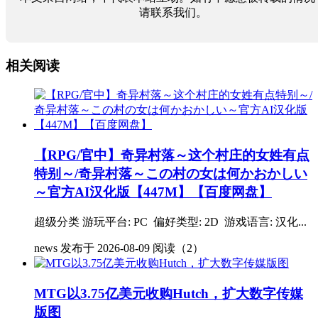
请联系我们。
相关阅读
【RPG/官中】奇异村落～这个村庄的女姓有点
特别～/奇异村落～この村の女は何かおかしい
～官方AI汉化版【447M】【百度网盘】
超级分类 游玩平台: PC 偏好类型: 2D 游戏语言: 汉化...
news
发布于 2026-08-09
阅读（2）
MTG以3.75亿美元收购Hutch，扩大数字传媒
版图