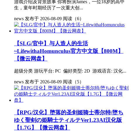
游戏介绍及背景故事 你将扮演James，一位18岁的高中
生，童年时期经历了一次重大创...
news
发布于 2026-08-09
阅读（6）
【SLG/官中】与人造人的生活
~LifewithaHomunculus官方中文版【800M】
【微云网盘】
超级分类 游玩平台: PC 偏好类型: 2D 游戏语言: 汉化...
news
发布于 2026-08-09
阅读（5）
【RPG/汉化】堕落的圣剑姬骑士蒂尔特/堕ち
ゆく聖剣の姫騎士ティルテVer1.23AI汉化版
【1.7G】【微云网盘】