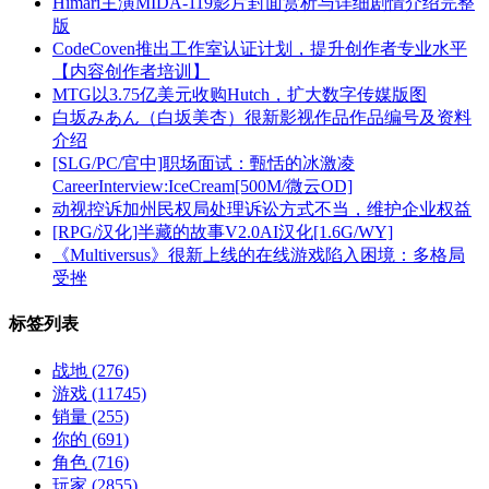
Himari主演MIDA-119影片封面赏析与详细剧情介绍完整
版
CodeCoven推出工作室认证计划，提升创作者专业水平
【内容创作者培训】
MTG以3.75亿美元收购Hutch，扩大数字传媒版图
白坂みあん（白坂美杏）很新影视作品作品编号及资料
介绍
[SLG/PC/官中]职场面试：甄恬的冰激凌
CareerInterview:IceCream[500M/微云OD]
动视控诉加州民权局处理诉讼方式不当，维护企业权益
[RPG/汉化]半藏的故事V2.0AI汉化[1.6G/WY]
《Multiversus》很新上线的在线游戏陷入困境：多格局
受挫
标签列表
战地
(276)
游戏
(11745)
销量
(255)
你的
(691)
角色
(716)
玩家
(2855)