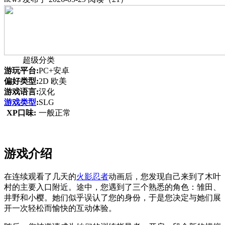
超级分类
游玩平台:
PC+安卓
偏好类型:
2D 欧美
游戏语言:
汉化
游戏类型
:
SLG
XP口味:
一般正常
游戏介绍
在连续观看了几天的
火影忍者
动画后，您发现自己来到了木叶
村的主要入口附近。途中，您遇到了三个熟悉的角色：雏田、
井野和小樱。她们似乎误认了您的身份，于是您决定与她们展
开一次轻松而愉快的互动体验。