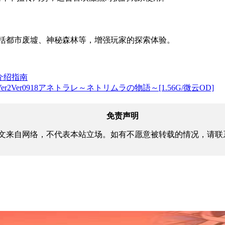
包括都市废墟、神秘森林等，增强玩家的探索体验。
介绍指南
r2Ver0918アネトラレ～ネトリムラの物語～[1.56G/微云OD]
免责声明
文来自网络，不代表本站立场。如有不愿意被转载的情况，请联