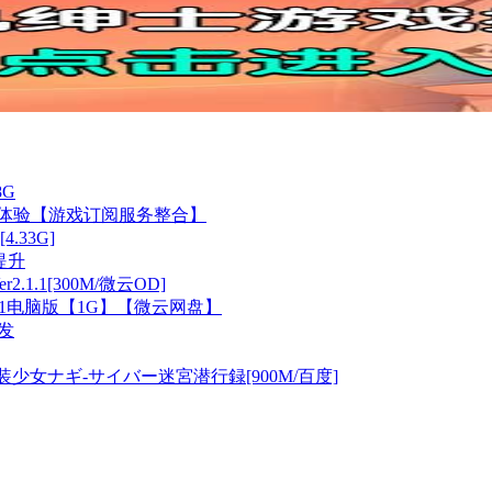
8G
游戏体验【游戏订阅服务整合】
33G]
提升
1.1[300M/微云OD]
0.11电脑版【1G】【微云网盘】
开发
幻装少女ナギ-サイバー迷宮潜行録[900M/百度]