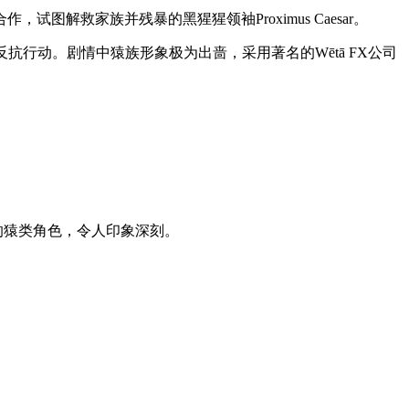
救家族并残暴的黑猩猩领袖Proximus Caesar。
行动。剧情中猿族形象极为出啬，采用著名的Wētā FX公司
的猿类角色，令人印象深刻。