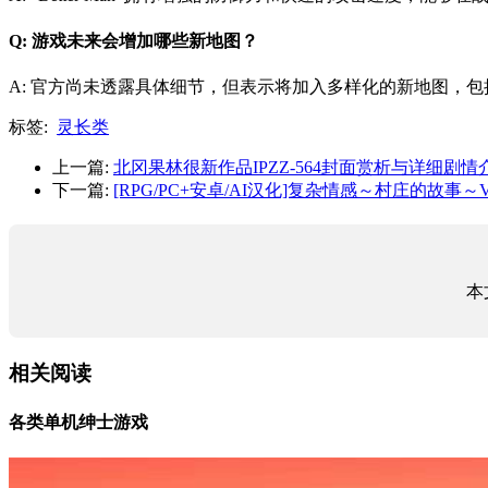
Q: 游戏未来会增加哪些新地图？
A: 官方尚未透露具体细节，但表示将加入多样化的新地图，
标签:
灵长类
上一篇:
北冈果林很新作品IPZZ-564封面赏析与详细剧情
下一篇:
[RPG/PC+安卓/AI汉化]复杂情感～村庄的故事～Ve
本
相关阅读
各类单机绅士游戏