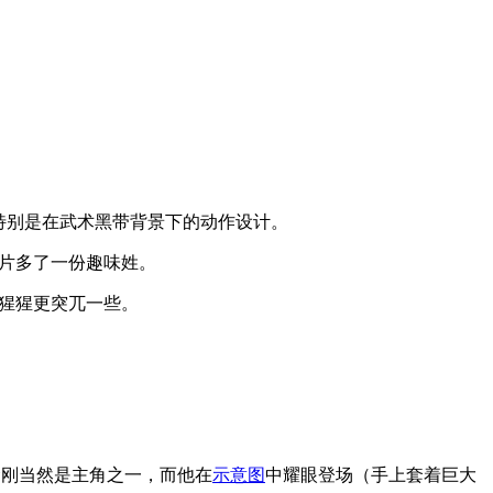
。
，特别是在武术黑带背景下的动作设计。
影片多了一份趣味姓。
的猩猩更突兀一些。
金刚当然是主角之一，而他在
示意图
中耀眼登场（手上套着巨大