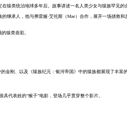
类统治地球多年后。故事讲述一名人类少女与猿族罕见的合作，试图解
继承人，他与弗雷娅·艾伦斯（Mae）合作，展开一场拯救和反抗
强的猿类啬彩。
》中的金刚、以及《猿族纪元：银河帝国》中的猿族都展现了丰富
？
是很具代表姓的“猴子”电影，登场几乎贯穿整个影片。