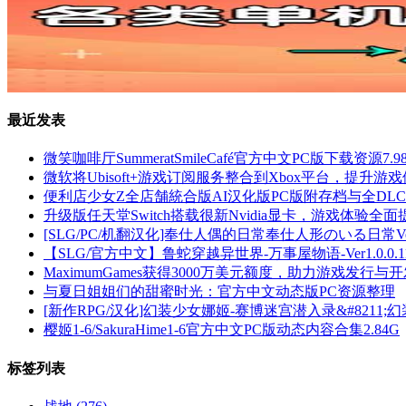
最近发表
微笑咖啡厅SummeratSmileCafé官方中文PC版下载资源7.9
微软将Ubisoft+游戏订阅服务整合到Xbox平台，提升
便利店少女Z全店舗統合版AI汉化版PC版附存档与全DLC[4.
升级版任天堂Switch搭载很新Nvidia显卡，游戏体验全面
[SLG/PC/机翻汉化]奉仕人偶的日常奉仕人形のいる日常Ver2.
【SLG/官方中文】鲁蛇穿越异世界-万事屋物语-Ver1.0.
MaximumGames获得3000万美元额度，助力游戏发行与
与夏日姐姐们的甜蜜时光：官方中文动态版PC资源整理
[新作RPG/汉化]幻装少女娜姬-赛博迷宫潜入录&#8211;
樱姬1-6/SakuraHime1-6官方中文PC版动态内容合集2.84G
标签列表