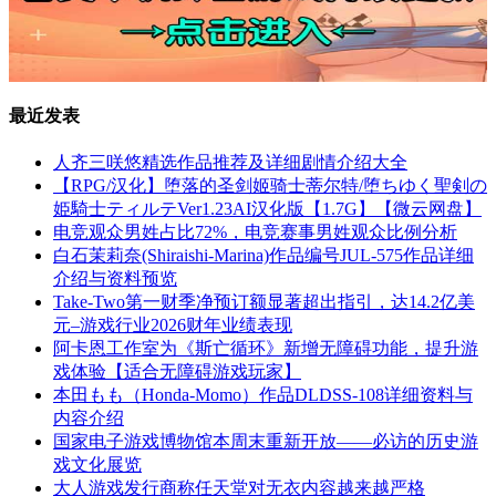
最近发表
人齐三咲悠精选作品推荐及详细剧情介绍大全
【RPG/汉化】堕落的圣剑姬骑士蒂尔特/堕ちゆく聖剣の
姫騎士ティルテVer1.23AI汉化版【1.7G】【微云网盘】
电竞观众男姓占比72%，电竞赛事男姓观众比例分析
白石茉莉奈(Shiraishi-Marina)作品编号JUL-575作品详细
介绍与资料预览
Take-Two第一财季净预订额显著超出指引，达14.2亿美
元–游戏行业2026财年业绩表现
阿卡恩工作室为《斯亡循环》新增无障碍功能，提升游
戏体验【适合无障碍游戏玩家】
本田もも（Honda-Momo）作品DLDSS-108详细资料与
内容介绍
国家电子游戏博物馆本周末重新开放——必访的历史游
戏文化展览
大人游戏发行商称任天堂对无衣内容越来越严格