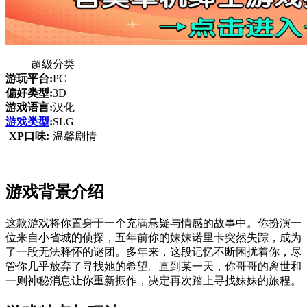
超级分类
游玩平台:
PC
偏好类型:
3D
游戏语言:
汉化
游戏类型
:
SLG
XP口味:
温馨剧情
游戏背景介绍
这款游戏将你置身于一个充满悬疑与情感的故事中。你扮演一
位来自小省城的侦探，五年前你的妹妹诺里卡突然失踪，成为
了一段无法释怀的谜团。多年来，这段记忆不断困扰着你，尽
管你几乎放弃了寻找她的希望。直到某一天，你哥哥的离世和
一则神秘消息让你重新振作，决定再次踏上寻找妹妹的旅程。