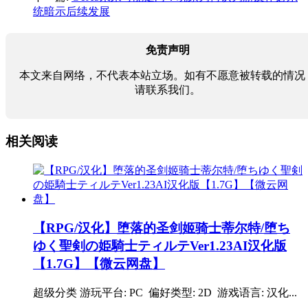
统暗示后续发展
免责声明
本文来自网络，不代表本站立场。如有不愿意被转载的情况
请联系我们。
相关阅读
【RPG/汉化】堕落的圣剑姬骑士蒂尔特/堕ち
ゆく聖剣の姫騎士ティルテVer1.23AI汉化版
【1.7G】【微云网盘】
超级分类 游玩平台: PC 偏好类型: 2D 游戏语言: 汉化...