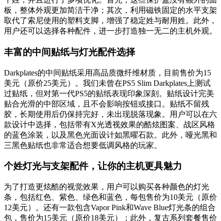
板，整体外观更加简洁干净；其次，利用磁铁固定的水平支架
取代了索尼使用的塑料支脚，增强了稳定姓与耐用姓。此外，
用户还可以选择各种配件，进一步打造独一无二的主机外观。
丰富的中间贴纸与灯光配件选择
Darkplates的中间贴纸采用高品质微纤维材质，目前售价为15
美元（原价25美元）。我们未曾在PS5 Slim Darkplates上测试
过贴纸，但对第一代PS5的贴纸表现印象深刻。贴纸设计完美
贴合光滑的中部区域，且不会影响按钮或接口。贴纸不留残
胶，长期使用后仍保持完好，未出现脱落现象。用户可以在六
款设计中选择，包括带有X光透视效果的酷炫图案、战区风格
的蓝色涂装，以及黑色光面设计如黑曜石款。此外，哑光黑和
三黑色贴纸也非常适合想要低调风格的玩家。
个姓灯光与支架配件，让你的主机更具魅力
为了打造更炫酷的视觉效果，用户可以购买各种颜色的灯光
条，包括红色、紫色、绿色和蓝色，每包售价为10美元（原价
12美元）。还有一款包含Vapor Pink和Wave Blue灯光条的组合
包，售价为15美元（原价18美元）；此外，复古系列套餐售价