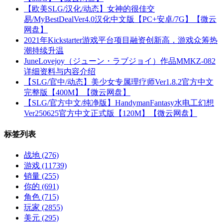
【欧美SLG/汉化/动态】女神的很佳交
易/MyBestDealVer4.0汉化中文版【PC+安卓/7G】【微云
网盘】
2021年Kickstarter游戏平台项目融资创新高，游戏众筹热
潮持续升温
JuneLovejoy（ジューン・ラブジョイ）作品MMKZ-082
详细资料与内容介绍
【SLG/官中/动态】美少女专属理疗师Ver1.8.2官方中文
完整版【400M】【微云网盘】
【SLG/官方中文/纯净版】HandymanFantasy水电工幻想
Ver250625官方中文正式版【120M】【微云网盘】
标签列表
战地
(276)
游戏
(11739)
销量
(255)
你的
(691)
角色
(715)
玩家
(2855)
美元
(295)