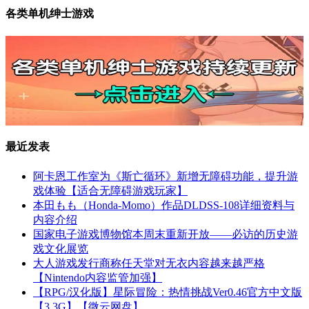
各类单机绅士游戏
最近发表
阿卡恩工作室为《斯亡循环》新增无障碍功能，提升游
戏体验【适合无障碍游戏玩家】
本田もも（Honda-Momo）作品DLDSS-108详细资料与
内容介绍
国家电子游戏博物馆本周末重新开放——必访的历史游
戏文化展览
大人游戏发行商称任天堂对无衣内容越来越严格
【Nintendo内容监管加强】
【RPG/汉化版】星际冒险：热情挑战Ver0.46官方中文版
【3.3G】【微云网盘】