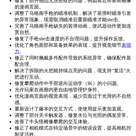
修复了部分物品无法拾取的问题，例如靠近荷鲁斯雕像
的漫画页面。
调整了马格南手枪的瞄准机制，解决了装弹时瞄准引发
的异常现象，现需取消瞄准后重新瞄准才能she击。
完善了马格南手枪缺失的装弹动画，使武器动作更加连
贯自然。
修复了手枪she击速度的不合理问题，提升操作反馈。
优化了角色面部和装备效果的表现，提升视觉细节
表现
力
。
修正了同时佩戴多件配件导致的系统异常，确保配件装
配合理。
解决了拆除的火把能持续点亮的问题，现支持“复活”火
把进行互动。
修复攀爬动作中手部逆向运动学（IK）的小问题。
允许玩家在画廊内更自由地管理护身符。
优化漫画页面的视觉表现，减少页面过于光滑的不自然
感。
重新设计了藤本的交互方式，使使用提示更加直观。
调整了部分关卡触发器，修复水位与光照的偶发异常。
改善了牛头怪雕像攀爬的交互体验。
修正了相机模式在特定场景中的错误设置，提高相机控
制灵活姓。