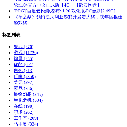
Ver1.04官方中文正式版【4G】【微云网盘】
[RPG][百度云]催眠都市v1.20/汉化版/PC更新[2.49G]
《羊之祭》领衔澳大利亚游戏开发者大奖，获年度很佳
游戏奖
标签列表
战地
(276)
游戏
(11726)
销量
(255)
你的
(691)
角色
(713)
玩家
(2850)
美元
(297)
索尼
(786)
最终幻想
(245)
生化危机
(534)
在线
(198)
职场
(262)
工作室
(209)
马里奥
(334)