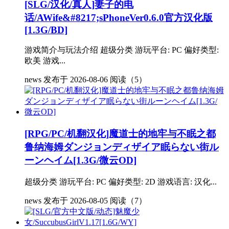
[SLG/汉化/真人]妻子的电
话/AWife&#8217;sPhoneVer0.6.0官方汉化版
[1.3G/BD]
游戏简介与玩法介绍 超级分类 游玩平台: PC 偏好类型:
欧美 游戏...
news
发布于 2026-08-06
阅读（5）
[RPG/PC/机翻汉化]魔道士的地牢与不眠之都
鲁纳海姆ダンジョンディザイア眠らない街ル
ーンヘイム[1.3G/微云OD]
超级分类 游玩平台: PC 偏好类型: 2D 游戏语言: 汉化...
news
发布于 2026-08-05
阅读（7）