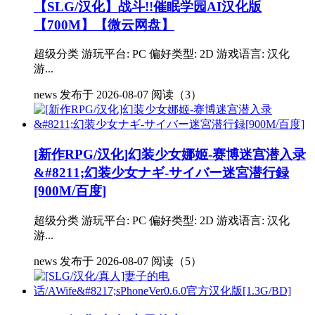
【SLG/汉化】战斗!!催眠学园AI汉化版
【700M】【微云网盘】
超级分类 游玩平台: PC 偏好类型: 2D 游戏语言: 汉化
游...
news
发布于 2026-08-07
阅读（3）
[新作RPG/汉化]幻装少女娜姬-赛博迷宫潜入录
&#8211;幻装少女ナギ-サイバー迷宮潜行録
[900M/百度]
超级分类 游玩平台: PC 偏好类型: 2D 游戏语言: 汉化
游...
news
发布于 2026-08-07
阅读（5）