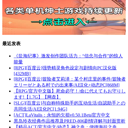
最近发表
《盐海纪事》激发创作团队活力：“信念与合作”的惊人
能量
[RPG][百度云]强势精灵角色设定与剧情向PC汉化版
[432MB]
[RPG][百度云]冒险者艾莉泽：某个村庄里的事件/冒険者
エリーゼとある村での出来事/AI汉化+动态PC[868M]
【RPG/官方中文版】死命必守！/命に代えてもお守りし
ます!【1.7G】【网盘】
[SLG][百度云]与自称特殊助手的互动生活/自認助手との
共同生活/AI汉化PC[1.94G]
[ACT]LaVitalis：永恒的欠损v0.50.1Beta官方中文
黒岛玲衣经典作品推荐及PRED-806剧情详解与封面赏析
【精品ACT/官方中文/动态】神之血：伊德海拉之血