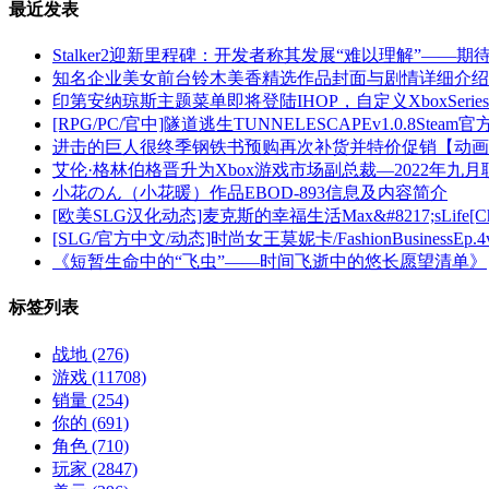
最近发表
Stalker2迎新里程碑：开发者称其发展“难以理解”——期
知名企业美女前台铃木美香精选作品封面与剧情详细介绍
印第安纳琼斯主题菜单即将登陆IHOP，自定义XboxSerie
[RPG/PC/官中]隧道逃生TUNNELESCAPEv1.0.8Steam
进击的巨人很终季钢铁书预购再次补货并特价促销【动画
艾伦·格林伯格晋升为Xbox游戏市场副总裁—2022年九
小花のん（小花暖）作品EBOD-893信息及内容简介
[欧美SLG汉化动态]麦克斯的幸福生活Max&#8217;sLife[Ch.2v
[SLG/官方中文/动态]时尚女王莫妮卡/FashionBusinessEp.4v
《短暂生命中的“飞虫”——时间飞逝中的悠长愿望清单》
标签列表
战地
(276)
游戏
(11708)
销量
(254)
你的
(691)
角色
(710)
玩家
(2847)