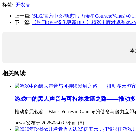
标签:
开发者
上一篇:
[SLG/官方中文/动态]驶向金星CoursetoVenus!v0
下一篇:
【热门RPG/汉化更新DLC】精彩卡牌对战游戏/ハルウリカ
本
相关阅读
游戏中的黑人声音与可持续发展之路——推动多
推动多元包容：Black Voices in Gaming的
news
发布于 2026-08-03
阅读（5）