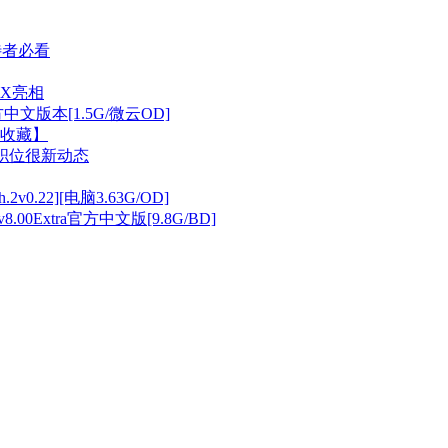
待者必看
sX亮相
官方中文版本[1.5G/微云OD]
收藏】
月职位很新动态
0.22][电脑3.63G/OD]
8.00Extra官方中文版[9.8G/BD]