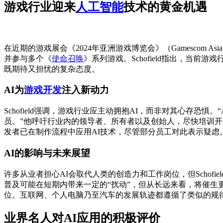
游戏行业迎来
人工智能
技术的黄金机遇
在近期的游戏展会《2024年亚洲游戏博览会》（Gamescom A
并参与多个《
使命召唤
》系列游戏。Schofield指出，当前
既期待又担忧的复杂态度。
AI为
游戏开发
注入新动力
Schofield强调，游戏行业应主动拥抱AI，而非对其心存
员。”他呼吁行业内的领导者、所有者以及创始人，尽快培训开发
发者已在制作流程中应用AI技术，尽管部分员工对此表示疑虑
AI的影响与未来展望
许多从业者担心AI会取代人类的创造力和工作岗位，但Schof
普及可能在短期内带来一定的“扰动”，但从长远来看，将催
位。互联网、个人电脑乃至汽车的发展轨迹都遵循了类似的规
业界名人对AI应用的积极评价