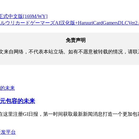
.1正式中文版[169M/WY]
ードゲーマーズAI汉化版+HaruuriCardGamersDLCVer2.
免责声明
文来自网络，不代表本站立场。如有不愿意被转载的情况，请联
元包容的未来
使命与努力立即在这里注册GI日报，第一时间获取最新新闻消息打造一个更加