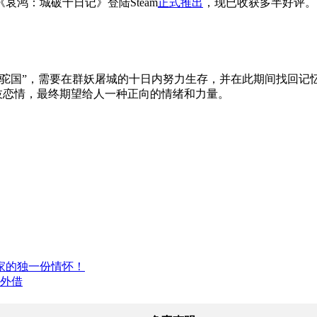
鸿：城破十日记》登陆Steam
正式推出
，现已收获多半好评。
驼国”，需要在群妖屠城的十日内努力生存，并在此期间找回记
士妓恋情，最终期望给人一种正向的情绪和力量。
家的独一份情怀！
不外借