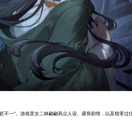
褒贬不一”。游戏里女二林翩翩风尘人设、露骨剧情，以及嵇零过往