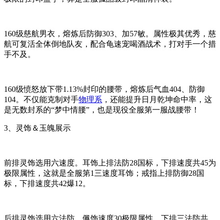
160级慈航男衣，熔炼后防御303、加57敏。属性极其优秀，慈
航可复活全体倒地队友，配合龟速宠喝酒战术，打对手一个措
手不及。
160级愤怒放下带1.13%封印的腰带，熔炼后气血404、防御
104。不仅能克制对手
物理系
，还能提升日月乾坤命中率，这
是无数封系的“梦中情腰”，也是现役全服第一服战腰带！
3、灵饰＆玉魄展示
前排灵饰选用六速度。耳饰上排法防28国标，下排速度共45为
极限属性，这就是全服第1三速度耳饰；戒指上排防御28国
标，下排速度共42爆12。
后排灵饰选用六法防。佩饰速度30极限属性，下排三法防共