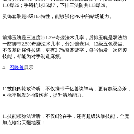
110爆26；手镯抗封35爆7，下排三法防共113爆29。
灵饰套装是8级163特性，能够强化PK中的站场能力。
前排玉魄是三速度带1.2%奇袭法术几率，后排玉魄是双法防
一防御带2.5%奇袭法术几率，分别镶嵌14、12级五色灵尘。
不仅基础属性拉满，更有3.7%奇袭蓝字，每当触发一次奇袭
技能，都能为对手制造麻烦。
4、
召唤兽
展示
11技能四轮攻谛听，不仅携带千亿兽诀神马，更有超级必杀，
可概率触发3~4倍伤害，提升清场能力。
11技能须弥法谛听，不仅8轮在手，还有超级法暴技能，全魔
加点输出天翻地覆！