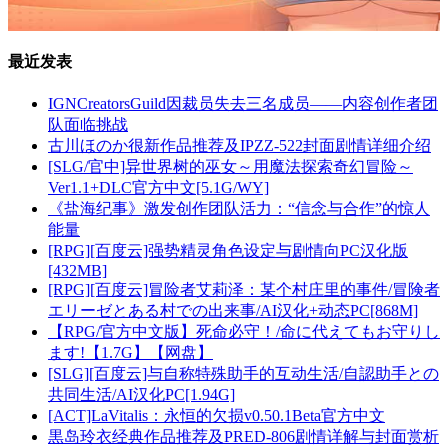
最近发表
IGNCreatorsGuild因裁员失去三名成员——内容创作者团
队面临挑战
古川ほのか很新作品推荐及IPZZ-522封面剧情详细介绍
[SLG/官中]异世界树的巫女～用魔法探索奇幻冒险～
Ver1.1+DLC官方中文[5.1G/WY]
《盐海纪事》激发创作团队活力：“信念与合作”的惊人
能量
[RPG][百度云]强势精灵角色设定与剧情向PC汉化版
[432MB]
[RPG][百度云]冒险者艾莉泽：某个村庄里的事件/冒険者
エリーゼとある村での出来事/AI汉化+动态PC[868M]
【RPG/官方中文版】死命必守！/命に代えてもお守りし
ます!【1.7G】【网盘】
[SLG][百度云]与自称特殊助手的互动生活/自認助手との
共同生活/AI汉化PC[1.94G]
[ACT]LaVitalis：永恒的欠损v0.50.1Beta官方中文
黒岛玲衣经典作品推荐及PRED-806剧情详解与封面赏析