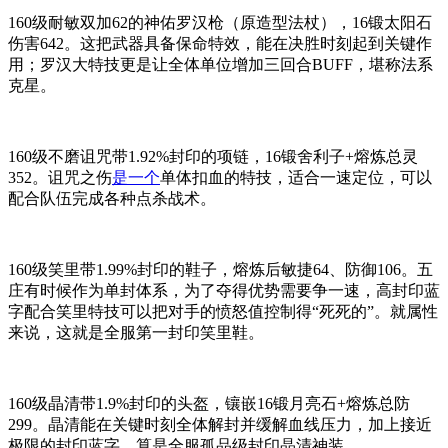
160级耐敏双加62的神佑罗汉枪（原造型法杖），16锻太阳石
伤害642。这把武器具备保命特效，能在决胜时刻起到关键作
用；罗汉大特技更是让全体单位增加三回合BUFF，堪称法系
克星。
160级不磨诅咒带1.92%封印的项链，16锻舍利子+熔炼总灵
352。诅咒之伤
是一个
单体扣血的特技，适合一速定位，可以
配合队伍完成各种点杀战术。
160级笑里带1.99%封印的鞋子，熔炼后敏捷64、防御106。五
庄有时候作为单封体系，为了夺得优势需要争一速，高封印蓝
字配合笑里特技可以把对手的愤怒值控制得“死死的”。就属性
来说，这就是全服第一封印笑里鞋。
160级晶清带1.9%封印的头盔，镶嵌16锻月亮石+熔炼总防
299。晶清能在关键时刻全体解封并缓解血线压力，加上接近
极限的封印蓝字，算是全服孤品级封印晶清神装。