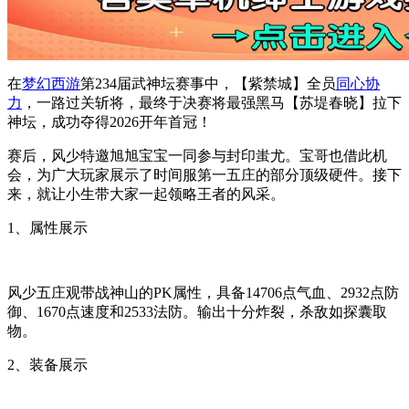
在
梦幻西游
第234届武神坛赛事中，【紫禁城】全员
同心协
力
，一路过关斩将，最终于决赛将最强黑马【苏堤春晓】拉下
神坛，成功夺得2026开年首冠！
赛后，风少特邀旭旭宝宝一同参与封印蚩尤。宝哥也借此机
会，为广大玩家展示了时间服第一五庄的部分顶级硬件。接下
来，就让小生带大家一起领略王者的风采。
1、属性展示
风少五庄观带战神山的PK属性，具备14706点气血、2932点防
御、1670点速度和2533法防。输出十分炸裂，杀敌如探囊取
物。
2、装备展示