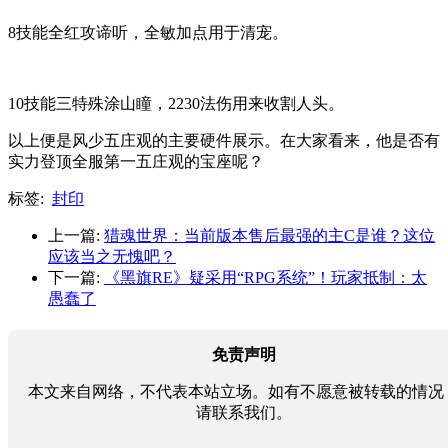
8技能全红攻谛听，全敏加点用于清宠。
10技能三特殊涂山瞳，2230法伤用来收割人头。
以上便是风少五庄观的主要硬件展示。在大家看来，他是否有
实力登顶全服第一五庄观的宝座呢？
标签:
封印
上一篇:
猎魂世界：当前版本售后最强的主C是谁？这位
应该当之无愧吧？
下一篇:
《黑旗RE》疑采用“RPG系统”！玩家抵制：太
愚蠢了
免责声明
本文来自网络，不代表本站立场。如有不愿意被转载的情况
请联系我们。