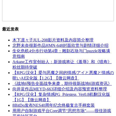
最近发表
木下凛々子JUL-208影片资料及内容简介整理
北野未奈很新作品HMN-648封面欣赏与剧情详细介绍
生化危机4分步行动第4章：雕刻石块与门puzzle攻略满
意指南
Arkane工作室创始人：新游戏将让《羞辱》和《猎寿》
粉丝期待突破
【RPG/汉化】爱与恶魔之间的情感/アイと悪魔と情感の
呪いAI汉化版【1.2G】【微云网盘】
《战地6预告全面战争来袭，期待很新战地6游戏资讯》
向井蓝作品MEYD-663详细介绍及内容预览资料整理
【RPG/汉化】复杂情感PG_Priestess_Ver0.8机翻汉化版
【1G】【微云网盘】
8BitDo发布NES40周年纪念终极复古手柄套装
用用户自制游戏平台Core调节“思想市场”——很佳游戏