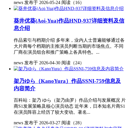
news
发布于 2026-05-24
阅读（16）
葵井优葵(Aoi-Yua)作品HND-937详细资料及信
息介绍
作品索引与档期介绍 多年来，业内人士普遍能够通过各
大片商每个档期的主推演员判断当期的市场焦点。不同
厂商在演员组合和推广策略上各具特色。...
news
发布于 2026-04-30
阅读（24）
架乃ゆら（KanoYura）作品SSNI-759信息及
内容简介
百科站：架乃 ゆら（架乃由罗）作品介绍与发展概况 片
商S1发展策略及核心演员动态 近年来，日本知名片商S1
在演员阵容上经历了较大变动。著名...
news
发布于 2026-03-27
阅读（28）