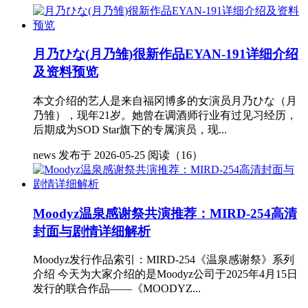
月乃ひな(月乃雏)很新作品EYAN-191详细介绍
及资料预览
本文介绍的艺人是来自福冈博多的女演员月乃ひな（月
乃雏），现年21岁。她曾在调酒师行业有过见习经历，
后期成为SOD Star旗下的专属演员，现...
news
发布于 2026-05-25
阅读（16）
Moodyz温泉感谢祭共演推荐：MIRD-254高清
封面与剧情详细解析
Moodyz发行作品索引：MIRD-254《温泉感谢祭》系列
介绍 今天为大家介绍的是Moodyz公司于2025年4月15日
发行的联合作品——《MOODYZ...