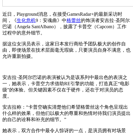
近日，Playground消息，在接受GamesRadar+的最新采访时
间，《
生化危机
9：安魂曲》中
格蕾丝
的饰演者安吉拉·圣阿尔
巴诺（Angela SantAlbano），披露了卡普空（Capcom）工作
过程中的意外细节。
据这位女演员表示，这家日本发行商给予团队极大的创作自
由，即便场景在技术层面毫无瑕疵，只要演员自身不满意，也
允许重新拍摄。
安吉拉·圣阿尔巴诺的表演被认为是该系列中最出色的表演之
一，她表示，卡普空力求借助RE引擎的功能，打造真正“电影
级”的体验。但关键因素不仅在于硬件，还在于对演员的态
度。
安吉拉称：“卡普空确实清楚他们希望格蕾丝这个角色呈现出
什么样的效果，但他们以极大的尊重和热情对待我们演员提出
的自己的诠释和补充的细节。”
她表示，双方合作中最令人惊讶的一点，是演员拥有对场景