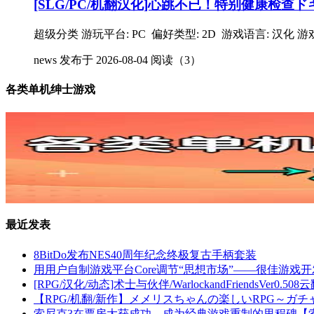
[SLG/PC/机翻汉化]心跳不已！特别健康检查ドキド
超级分类 游玩平台: PC 偏好类型: 2D 游戏语言: 汉化 游戏类
news
发布于 2026-08-04
阅读（3）
各类单机绅士游戏
最近发表
8BitDo发布NES40周年纪念终极复古手柄套装
用用户自制游戏平台Core调节“思想市场”——很佳游戏
[RPG/汉化/动态]术士与伙伴/WarlockandFriendsVer0.508
【RPG/机翻/新作】メメリスちゃんの楽しいRPG～ガチ
索尼克3在票房大获成功，成为经典游戏重制的里程碑【