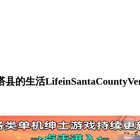
活LifeinSantaCountyVe