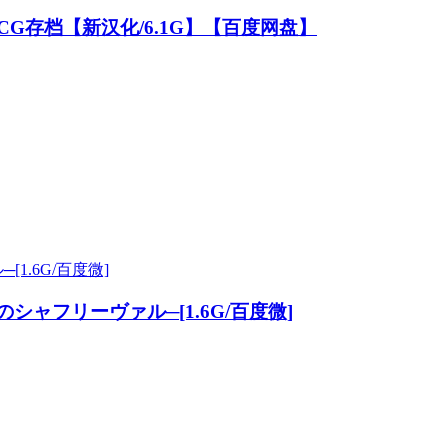
G存档【新汉化/6.1G】【百度网盘】
金のシャフリーヴァル─[1.6G/百度微]