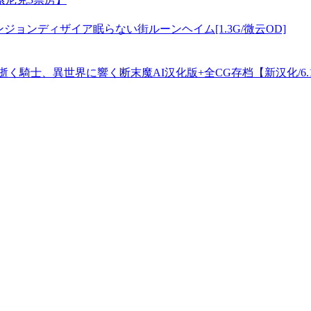
ンジョンディザイア眠らない街ルーンヘイム[1.3G/微云OD]
逝く騎士、異世界に響く断末魔AI汉化版+全CG存档【新汉化/6.