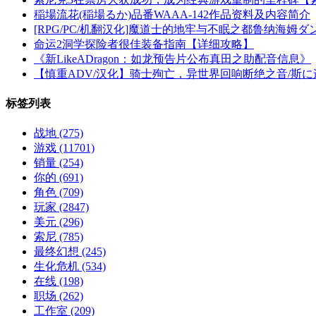
稲場流花(稲場るか)品番WAAA-142作品资料及内容简介
[RPG/PC/机翻汉化]魔道士的地牢与不眠之都鲁纳海姆ダ
命运2洞学探险者很佳装备指南【详细攻略】
《新LikeADragon：如龙预告片公布真田之助配音信息》
【慎重ADV/汉化】骑士殉亡，异世界回响断绝之音/斯に
标签列表
战地
(275)
游戏
(11701)
销量
(254)
你的
(691)
角色
(709)
玩家
(2847)
美元
(296)
索尼
(785)
最终幻想
(245)
生化危机
(534)
在线
(198)
职场
(262)
工作室
(209)