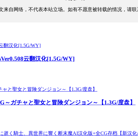
文来自网络，不代表本站立场。如有不愿意被转载的情况，请联
Ver0.508云翻汉化[1.5G/WY]
PG～ガチャと聖女と冒険ダンジョン～【1.3G/度盘】