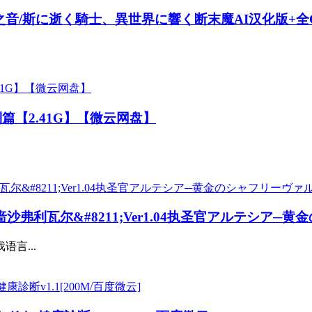
音/斯に逝く騎士、異世界に響く断末魔AI汉化版+全C
红特别篇【2.41G】【微云网盘】
金啬沙弗利瓦尔&#8211;Ver1.04执圣官アルテシア─黄
语言...