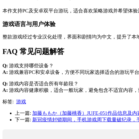
本作支持PC及安卓双平台游玩，适合喜欢策略游戏并希望体
游戏语言与用户体验
整款游戏经过专业汉化处理，界面和剧情均为中文，提升了本
FAQ 常见问题解答
Q:
游戏支持哪些设备？
A:
游戏兼容PC和安卓设备，方便不同玩家选择适合的游玩平
Q:
游戏内容是否适合所有年龄段？
A:
游戏内容健康积极，适合一般玩家，避免包含不适宜内容，
标签:
游戏
上一篇:
加藤ももか（加藤桃香）JUFE-051作品信息及
下一篇:
新冠疫情封锁期间，手机游戏周下载量破纪录，