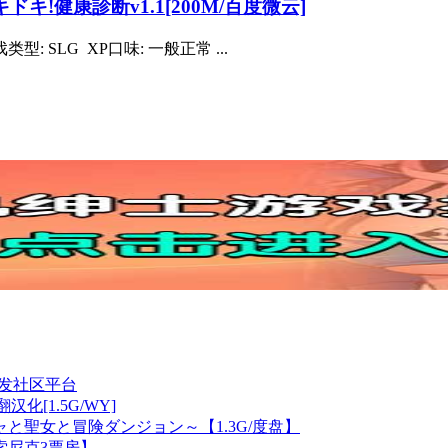
キ!健康診断v1.1[200M/百度微云]
型: SLG XP口味: 一般正常 ...
开发社区平台
云翻汉化[1.5G/WY]
ャと聖女と冒険ダンジョン～【1.3G/度盘】
索尼克3票房】