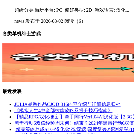
超级分类 游玩平台: PC 偏好类型: 2D 游戏语言: 汉化...
news
发布于 2026-08-02
阅读（6）
各类单机绅士游戏
最近发表
JULIA品番作品CJOD-316内容介绍与详细信息归档
《模拟人生4中全部技能攻略及提升技巧指南》
【精品RPG/汉化/更新】牵手同行Ver1.04AI汉化版【2.
黑啬行动6双倍经验周末何时结束？2024年黑啬行动6双倍
[精品策略养成SLG/汉化/动态/双端]深度复兴2深渊复兴2Depth&#8