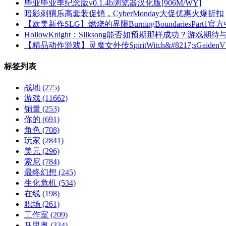
毕业毕业季纪念版v0.1.4b浏览器汉化版[906M/WY]
暗影刺猬乐高套装促销，CyberMonday大促优惠火爆折扣
【欧美新作SLG】燃烧的界限BurningBoundariesPart
HollowKnight：Silksong能否如预期那样成功？游戏期
【精品动作游戏】灵魔女外传SpiritWitch&#8217;sGaiden
标签列表
战地
(275)
游戏
(11662)
销量
(253)
你的
(691)
角色
(708)
玩家
(2841)
美元
(296)
索尼
(784)
最终幻想
(245)
生化危机
(534)
在线
(198)
职场
(261)
工作室
(209)
马里奥
(334)