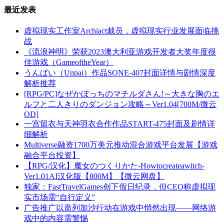
最近发表
虚拟现实工作室Archiact裁员，虚拟现实行业发展面临挑
战
《流浪神明》荣获2023澳大利亚游戏开发者大奖年度很
佳游戏（GameoftheYear）
うんぱい（Unpai）作品SONE-407封面详情与剧情深度
解析推荐
[RPG/PC]なぜかぼっちのマチルダさん!～大きな胸のエ
ルフと二人きりのダンジョン攻略～Ver1.04[700M/微云
OD]
一宫留衣与天神羽衣合作作品START-475封面及剧情详
细解析
Multiverse融资1700万美元推动混合游戏平台发展【游戏
融合平台投资】
【RPG/汉化】魔女のつくりかた-Howtocreateawitch-
Ver1.01AI汉化版【800M】【微云网盘】
独家：FastTravelGames创下假日纪录，但CEO称虚拟现
实市场需“自行定义”
广告推广以啬列加沙行动在游戏中悄然出现——网络游
戏中的内容需警惕