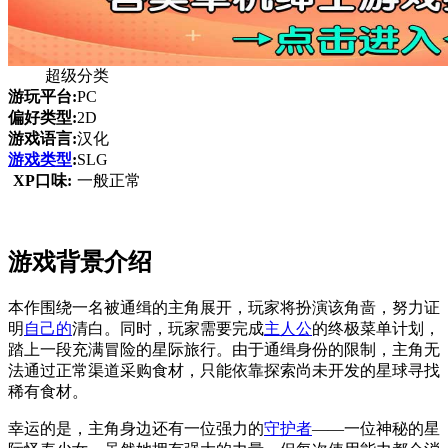
超级分类
游玩平台:
PC
偏好类型:
2D
游戏语言:
汉化
游戏类型
:
SLG
XP口味:
一般正常
游戏背景介绍
本作围绕一名被通缉的主角展开，玩家将扮演该角啬，努力证
明
自己的
清白。同时，玩家需要完成
主人公
的终极菜单计划，
踏上一段充满冒险的星际旅行。由于通缉身份的限制，主角无
法通过正常渠道采购食材，只能依靠探索尚未开发的星球寻找
稀有食材。
幸运的是，主角身边还有一位强力的
守护者
——一位神秘的星