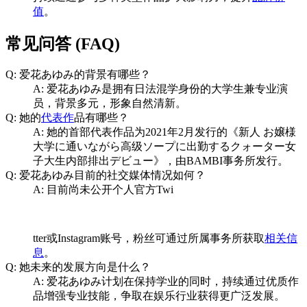
值
。
常见问答 (FAQ)
Q: 爱花あゆみ的背景有哪些？
A: 爱花あゆみ是拥有日法混学身份的大学生兼专业演
员，背景多元，形象自然清新。
Q: 她的
代表作
品有哪些？
A: 她的首部代表作品为2021年2月发行的《新人 お嬢様
大学に通いながら高级ソープに出勤するクォーター女
子大生内部排出デビュー》，由BAMBI事务所发行。
Q: 爱花あゆみ目前的社交媒体情况如何？
A: 目前尚未公开个人官方Twi
tter或Instagram账号，粉丝可通过所属事务所获取
相关信
息
。
Q: 她未来的发展方向是什么？
A: 爱花あゆみ计划在保持学业的同时，持续通过优质作
品增强专业技能，争取在娱乐行业获得更广泛发展。