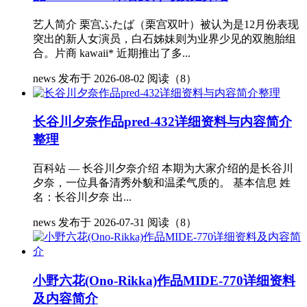
艺人简介 栗宫ふたば（栗宫双叶）被认为是12月份表现
突出的新人女演员，白石姊妹则为业界少见的双胞胎组
合。片商 kawaii* 近期推出了多...
news
发布于 2026-08-02
阅读（8）
长谷川夕奈作品pred-432详细资料与内容简介
整理
百科站 — 长谷川夕奈介绍 本期为大家介绍的是长谷川
夕奈，一位具备清秀外貌和温柔气质的。 基本信息 姓
名：长谷川夕奈 出...
news
发布于 2026-07-31
阅读（8）
小野六花(Ono-Rikka)作品MIDE-770详细资料
及内容简介