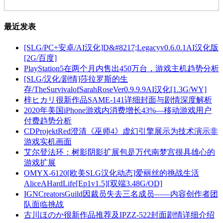
最近发表
[SLG/PC+安卓/AI汉化]D&#8217;Legacyv0.6.0.1AI汉化版
[2G/百度]
PlayStation5在两个月内售出450万台，游戏主机趋势分析
[SLG/汉化/剧情]莎拉罗斯的生
存/TheSurvivalofSarahRoseVer0.9.9.9AI汉化[1.3G/WY]
梓ヒカリ很新作品SAME-141详细封面与剧情深度解析
2020年美国iPhone游戏内消费增长43%—移动游戏用户
付费趋势分析
CDProjektRed澄清《巫师4》虚幻引擎展示为技术演示非
游戏实机画面
艾尔登法环：树影阴影扩展包是万代南梦宫很具雄心的
游戏扩展
OMYX-6120[欧美SLG汉化动态]爱丽丝的挑战生活
AliceAHardLife[Ep1v1.5][双端3.48G/OD]
IGNCreatorsGuild因裁员失去三名成员——内容创作者团
队面临挑战
古川ほのか很新作品推荐及IPZZ-522封面剧情详细介绍