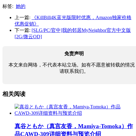
标签:
她的
上一篇:
《KillBill4K蓝光版限时优惠，Amazon独家价格
优惠促销》
下一篇:
[SLG/PC/官中]我的邻居MyNeighbor官方中文版
[2G/微云OD]
免责声明
本文来自网络，不代表本站立场。如有不愿意被转载的情况
请联系我们。
相关阅读
真谷ともか（真宫友香，Mamiya-Tomoka）作
品CAWD-309详细资料与预览介绍