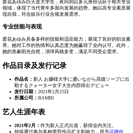
爱花あゆみ白天是大学生，夜间则以多元身份活跃于相关专业
领域，体现了当代青年多面向发展的趋势。她以高专业素质展
现自我，符合娱乐行业合规发展需求。
专业技能与表现
爱花あゆみ具备多样的技能和适应能力，展现了良好的职业素
养。她对工作的热情和认真态度为她赢得了业内认可。此外，
她的形象阳光自然，演绎风格多变，满足不同受众需求。
作品目录及发行记录
作品名：
新人 お嬢様大学に通いながら高级ソープに出
勤するクォーター女子大生内部排出デビュー
发行日期：
2021年2月25日
所属公司：
BAMBI
艺人生涯年表
2021年2月：
作为新人正式出道，获得业内关注。
持续通过参与多种类型作品扩大影响力，提升
品牌价