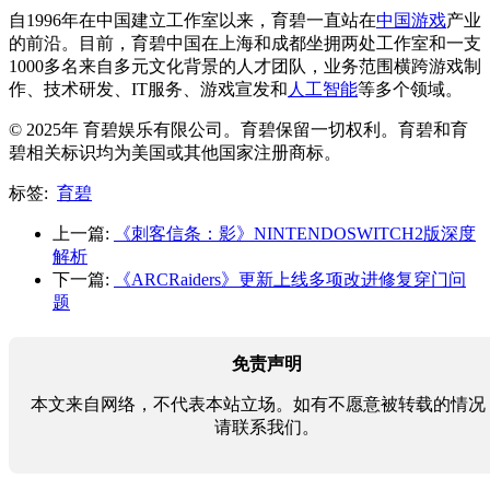
自1996年在中国建立工作室以来，育碧一直站在
中国游戏
产业
的前沿。目前，育碧中国在上海和成都坐拥两处工作室和一支
1000多名来自多元文化背景的人才团队，业务范围横跨游戏制
作、技术研发、IT服务、游戏宣发和
人工智能
等多个领域。
© 2025年 育碧娱乐有限公司。育碧保留一切权利。育碧和育
碧相关标识均为美国或其他国家注册商标。
标签:
育碧
上一篇:
《刺客信条：影》NINTENDOSWITCH2版深度
解析
下一篇:
《ARCRaiders》更新上线多项改进修复穿门问
题
免责声明
本文来自网络，不代表本站立场。如有不愿意被转载的情况
请联系我们。