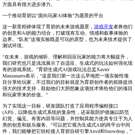
方面具有很大进步潜力。
一个推动育碧以“面向玩家AI体验”为愿景的平台
这一新里程碑体现了育碧的未来游戏愿景，
游戏开发
者将他们
的创意和AI的能力结合，打破现有互动、情感和叙事体验的
边界。“队友”这项实验既是可玩的原型，也为未来技术提供了
测试环境。
“在未来，游戏的倾听、理解和回应玩家的能力将大幅提升，
我们研究也只是浅浅展示了自适应、生成式的玩法如何强化现
有的游戏系统。”育碧生成式AI游戏玩法总监Xavier
Manzanares表示，“这是我们第一次这么早地把一项实验性项
目分享给玩家，不过我们的目标就是为育碧创作者的前路提供
强大的技术支持，鼓励他们大胆想象这项技术将给他们的项目
和玩家带来的价值。”
为了实现这一目标，研发团队打造了应用程序编程接口
(API)，以降低生成式系统的复杂性，还采取防护措施以防范
幻觉、偏见、有害内容等问题，并控制其能力使其专注于为人
类的创意和娱乐服务。“可以把它视为生成式AI的跨平台中间
件，我们能够把它轻松接入育碧自研引擎Anvil和Snowdrop，”