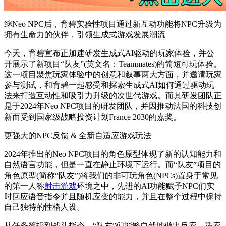
继Neo NPC后，育碧实验性项目通过新互动功能将NPC升级为
拥有生命力的伙伴，引领生成式游戏发展潮流
今天，育碧宣布正加速研发生成式AI驱动的玩家体验，并公
开展示了新项目“队友”(英文名：Teammates)的简短可玩体验。
这一项目聚焦玩家体验中的创意和叙事两大方面，并邀请玩家
参与测试，和育碧一起感受和探索生成式AI如何通过驱动玩
法来打造互动性和吸引力升级的次世代游戏。而其研发团队正
是于2024年Neo NPC项目的研发团队，并因推动法国的科技创
新而受到国家级战略投资计划France 2030的嘉奖。
更强大的NPC反馈 & 全新自适应游戏玩法
2024年推出的Neo NPC项目的角色原型体现了新的认知能力和
自然语言功能，但是一直在静止环境下运行。而“队友”项目的
角色原型(简称“队友”)将我们的非可玩角色(NPCs)置身于常见
的第一人称
射击游戏
环境之中，先进的AI功能赋予NPC们实
时回应语音指令并且随机应变的能力，并且在整个过程中保持
自己独特的性格人设。
从任务简报到战斗指令，“队友”们能够自然地做出反应，适应