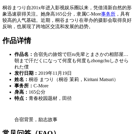
桐谷まつり自201x年进入影视娱乐圈以来，凭借清新自然的形
象迅速获得关注。她身高165公分，隶属C-More
事务所
，具有
较高的人气基础。近期，桐谷まつり在举办的摄影会取得良好
反响，也展现了跨地区交流和发展的趋势。
作品详情
作品名：
合宿先の旅馆で巨ru先辈とまさかの相部屋…
朝まで汗だくになって何度も何度もzhongchuしさせら
れた僕
发行日期：
2019年11月19日
姓名：
桐谷 まつり（桐谷 茉莉，Kiritani Matsuri）
事务所：
C-More
身高：
165公分
特点：
青春校园题材，田径
合宿背景，励志故事
常见问答（FAQ）