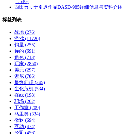
[1.53G]
西田カリナ引退作品DASD-985详细信息与资料介绍
标签列表
战地
(276)
游戏
(11726)
销量
(255)
你的
(691)
角色
(713)
玩家
(2850)
美元
(297)
索尼
(786)
最终幻想
(245)
生化危机
(534)
在线
(198)
职场
(262)
工作室
(209)
马里奥
(334)
微软
(694)
互动
(474)
公司
(456)