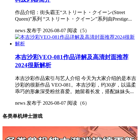
作品介绍：街头霸王“ストリート・クイーン(Street
Queen)”系列 “ストリート・クイーン”系列由Prestige...
news
发布于 2026-08-07
阅读（5）
本吉沙彩VEO-081作品详解及高清封面推荐
2024很新解析
本吉沙彩作品索引与艺人介绍 今天为大家介绍的是本吉
沙彩的很新作品 VEO-081。本吉沙彩，约30岁，以温柔
乖巧的形象深受粉丝喜爱。她留着长发，搭配妹妹头...
news
发布于 2026-08-07
阅读（6）
各类单机绅士游戏