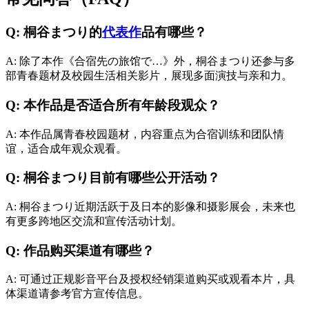
Q: 桐谷まつり的
代表作
品有哪些？
A: 除了本作《合宿先の旅馆で…》外，桐谷まつり还参与多
部青春题材及校园生活相关影片，展现多面演技与亲和力。
Q: 本作品是否适合所有年龄段观众？
A: 本作品属青春校园题材，内容重点为合宿训练和团队情
谊，适合成年观众观看。
Q: 桐谷まつり目前有哪些公开活动？
A: 桐谷まつり近期活跃于及日本的影像和摄影展会，未来也
有更多跨地区交流和宣传活动计划。
Q: 作品购买渠道有哪些？
A: 可通过正规影音平台及授权经销渠道购买或观看本片，具
体渠道请参考官方宣传信息。