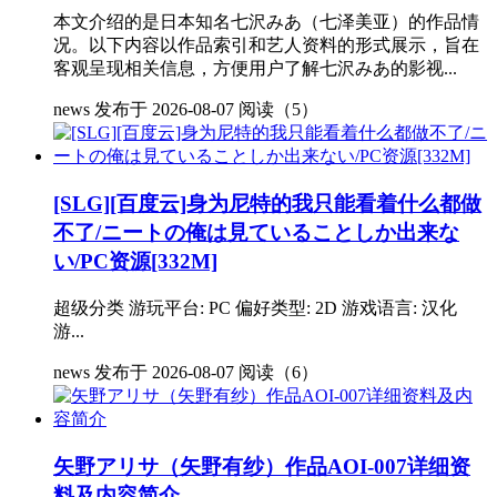
本文介绍的是日本知名七沢みあ（七泽美亚）的作品情
况。以下内容以作品索引和艺人资料的形式展示，旨在
客观呈现相关信息，方便用户了解七沢みあ的影视...
news
发布于 2026-08-07
阅读（5）
[SLG][百度云]身为尼特的我只能看着什么都做
不了/ニートの俺は見ていることしか出来な
い/PC资源[332M]
超级分类 游玩平台: PC 偏好类型: 2D 游戏语言: 汉化
游...
news
发布于 2026-08-07
阅读（6）
矢野アリサ（矢野有纱）作品AOI-007详细资
料及内容简介