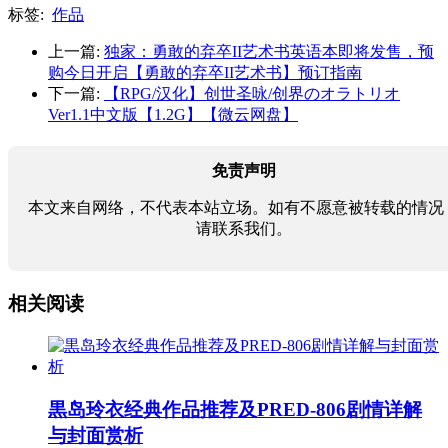
标签:
作品
上一篇:
独家：勇敢的弃卒II艺术书英语本即将发售，预
购今日开启【勇敢的弃卒II艺术书】预订指南
下一篇:
【RPG/汉化】创世圣咏/创界のオラトリオ
Ver1.1中文版【1.2G】【微云网盘】
免责声明
本文来自网络，不代表本站立场。如有不愿意被转载的情况
请联系我们。
相关阅读
黒岛玲衣经典作品推荐及PRED-806剧情详解
与封面赏析