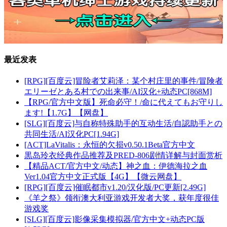
最近发表
[RPG][百度云]冒险者艾莉泽：某个村庄里的事件/冒険者
エリーゼとある村での出来事/AI汉化+动态PC[868M]
【RPG/官方中文版】死命必守！/命に代えてもお守りし
ます!【1.7G】【网盘】
[SLG][百度云]与自称特殊助手的互动生活/自認助手との
共同生活/AI汉化PC[1.94G]
[ACT]LaVitalis：永恒的欠损v0.50.1Beta官方中文
黒岛玲衣经典作品推荐及PRED-806剧情详解与封面赏析
【精品ACT/官方中文/动态】神之血：伊德海拉之血
Ver1.04官方中文正式版【4G】【微云网盘】
[RPG][百度云]催眠都市v1.20/汉化版/PC更新[2.49G]
《羊之祭》领衔澳大利亚游戏开发者大奖，获年度很佳
游戏奖
[SLG][百度云]影像采集模拟器/官方中文+动态PC版