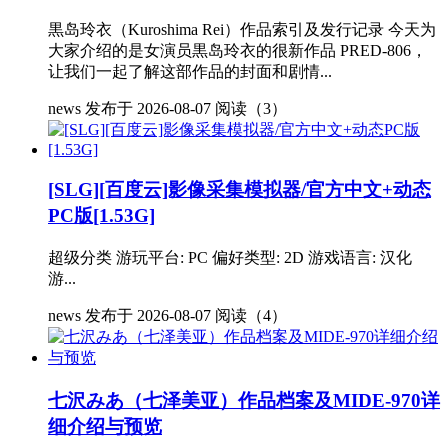
黒岛玲衣（Kuroshima Rei）作品索引及发行记录 今天为
大家介绍的是女演员黒岛玲衣的很新作品 PRED-806，
让我们一起了解这部作品的封面和剧情...
news
发布于 2026-08-07
阅读（3）
[SLG][百度云]影像采集模拟器/官方中文+动态
PC版[1.53G]
超级分类 游玩平台: PC 偏好类型: 2D 游戏语言: 汉化
游...
news
发布于 2026-08-07
阅读（4）
七沢みあ（七泽美亚）作品档案及MIDE-970详
细介绍与预览