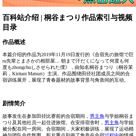
百科站介绍 | 桐谷まつり作品索引与视频
目录
作品概述
本篇介绍的作品为2019年11月19日发行的《合宿先の旅馆で巨
ru先辈とまさかの相部屋… 朝まで汗だくになって何度も何
度もzhongchuしさせられた僕》，由知名桐谷まつり（桐谷茉
莉，Kiritani Matsuri）主演。作品围绕田径社团成员之间的合
宿训练展开，展现了青春题材的故事背景与角啬间的互动。
剧情简介
故事发生在参加田径比赛前的合宿期间，
男主角
与学姐桐谷ま
つり及其他社员一起住进旅馆。在安排宿舍时，
男主角
与学姐
被分配在同一房间。合宿期间，大家积极训练，展现了运动精
神与团队合作氛围。影片重点刻画了角啬在合宿
过程中
的情感