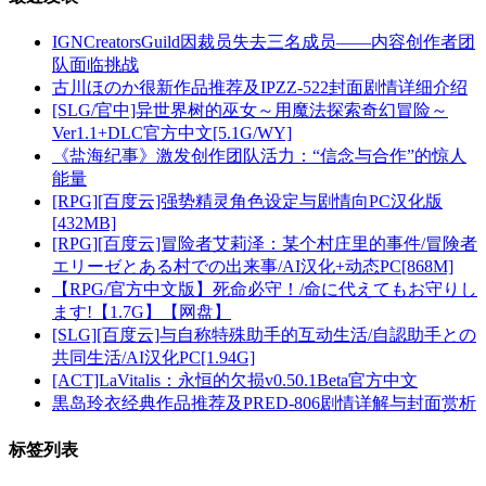
IGNCreatorsGuild因裁员失去三名成员——内容创作者团
队面临挑战
古川ほのか很新作品推荐及IPZZ-522封面剧情详细介绍
[SLG/官中]异世界树的巫女～用魔法探索奇幻冒险～
Ver1.1+DLC官方中文[5.1G/WY]
《盐海纪事》激发创作团队活力：“信念与合作”的惊人
能量
[RPG][百度云]强势精灵角色设定与剧情向PC汉化版
[432MB]
[RPG][百度云]冒险者艾莉泽：某个村庄里的事件/冒険者
エリーゼとある村での出来事/AI汉化+动态PC[868M]
【RPG/官方中文版】死命必守！/命に代えてもお守りし
ます!【1.7G】【网盘】
[SLG][百度云]与自称特殊助手的互动生活/自認助手との
共同生活/AI汉化PC[1.94G]
[ACT]LaVitalis：永恒的欠损v0.50.1Beta官方中文
黒岛玲衣经典作品推荐及PRED-806剧情详解与封面赏析
标签列表