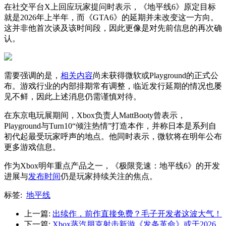
在社交平台X上回应玩家提问时表示，《地平线6》原定目标
就是2026年上半年，而《GTA6》的延期并未改变这一方向。
这并非他首次谈及该时间段，因此更像是对先前信息的再次确
认。
需要强调的是，
相关内容
尚未获得微软或Playground的正式公
布。游戏行业的内部排期常有调整，临近发行延期的情况也屡
见不鲜，因此上述消息仍需谨慎对待。
在东京电玩展期间，Xbox负责人MattBooty曾表示，
Playground与Turn10“倾注热情”打造本作，并称日本是系列自
初代起最受玩家呼声的地点。他同时表示，微软将在明年公布
更多游戏信息。
作为Xbox明年重点产品之一，《极限竞速：地平线6》的开发
进展与
发布时间
仍是玩家持续关注的焦点。
标签:
地平线
上一篇:
出续作，前作直接免费？毛子开发者这波大气！
下一篇:
Xbox蒸汽朋克射击新游《发条革命》或于2026