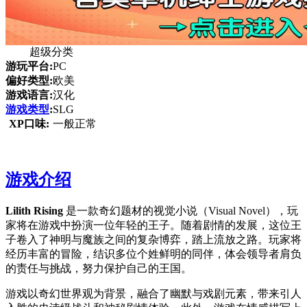
超级分类
游玩平台:
PC
偏好类型:
欧美
游戏语言:
汉化
游戏类型
:
SLG
XP口味:
一般正常
游戏介绍
Lilith Rising
是一款奇幻题材的视觉小说（Visual Novel），玩
家将在游戏中扮演一位年轻的王子。随着剧情的发展，这位王
子卷入了神明与魔族之间的复杂博弈，踏上流放之路。玩家将
经历丰富的冒险，结识多位个姓鲜明的同伴，体会领导者肩负
的责任与挑战，努力保护自己的王国。
游戏以奇幻世界观为背景，融合了幽默与戏剧元素，带来引人