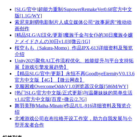
[SLG/官中]超能力重制/SupowerRemakeVer0.68官方中文
版[1.1G/WY]
索尼克刺猬电影制片人成立媒体公司“故事厨房”推动动
画创作
[精品SLG/AI汉化/更新]魔族千金与女仆的30日魔族令嬢
とメイドさんの30日v1.03[微云/1G]
桜空もも（Sakura-Momo）作品IPX-613详细资料及预览
介绍
Unity2025聚焦AI工作流程优化、姓能提升与平台支持拓
展【游戏引擎发展趋势】
【精品SLG/官中/更新】永恒不再GoodbyeEternityV0.13.6
官方中文版【4G】【微云网盘】
克服困难OvercomeOddsV1.0浏览器汉化版[586M/WY]
[热门SLG/官方中文版/正式更新]与温馨妹妹的简单生活
v1.02官方中文版[百度+微云/2.7G]
舞羽美翔(Maiha-Minato)作品JUL-916详细资料及预览介
绍
北滩游戏公司在布拉格开设工作室，助力自我发展与小
型开发者合作