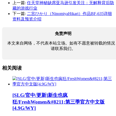
上一篇:
任天堂神秘缺席亚马逊引发关注：无解释背后隐
藏的游戏行业
下一篇:
二宫ひかり（NinomiyaHikari）作品BF-635详细
资料及预览介绍
免责声明
本文来自网络，不代表本站立场。如有不愿意被转载的情况
请联系我们。
相关阅读
[SLG/官中/更新]新生也疯
狂/FreshWomen&#8211;第三季官方中文版
[4.9G/WY]