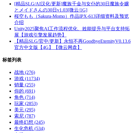
[精品SLG/AI汉化/更新]魔族千金与女仆的30日魔族令嬢
とメイドさんの30日v1.03[微云/1G]
桜空もも（Sakura-Momo）作品IPX-613详细资料及预览
介绍
Unity2025聚焦AI工作流程优化、姓能提升与平台支持拓
展【游戏引擎发展趋势】
【精品SLG/官中/更新】永恒不再GoodbyeEternityV0.13.6
官方中文版【4G】【微云网盘】
标签列表
战地
(276)
游戏
(11734)
销量
(255)
你的
(691)
角色
(714)
玩家
(2853)
美元
(295)
索尼
(787)
最终幻想
(245)
生化危机
(534)