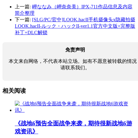
上一篇:
岬ななみ（岬奈奈美）IPX-711作品信息及内容
简介整理
下一篇:
[SLG/PC/官中]LOOK.hacII手机摄像头x隐藏拍摄
LOOK.hacII-ルック・ハックII-ver1.1官方中文版+完整版
补丁+DLC解锁
免责声明
本文来自网络，不代表本站立场。如有不愿意被转载的情况
请联系我们。
相关阅读
《战地6预告全面战争来袭，期待很新战地6游
戏资讯》