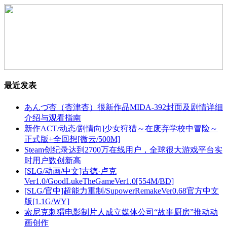
最近发表
あんづ杏（杏津杏）很新作品MIDA-392封面及剧情详细
介绍与观看指南
新作ACT/动态/剧情向]少女狩猎～在废弃学校中冒险～
正式版+全回想[微云/500M]
Steam创纪录达到2700万在线用户，全球很大游戏平台实
时用户数创新高
[SLG/动画/中文]古德·卢克
Ver1.0/GoodLukeTheGameVer1.0[554M/BD]
[SLG/官中]超能力重制/SupowerRemakeVer0.68官方中文
版[1.1G/WY]
索尼克刺猬电影制片人成立媒体公司“故事厨房”推动动
画创作