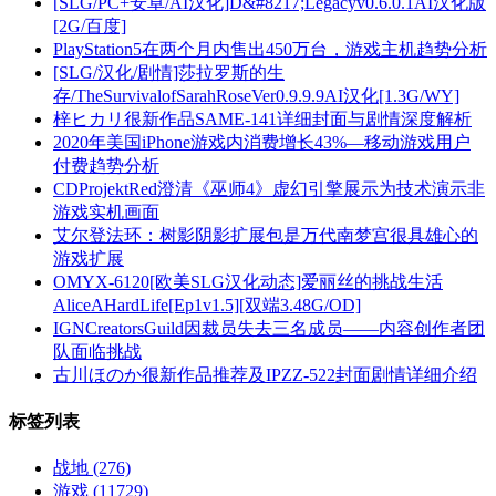
[SLG/PC+安卓/AI汉化]D&#8217;Legacyv0.6.0.1AI汉化版
[2G/百度]
PlayStation5在两个月内售出450万台，游戏主机趋势分析
[SLG/汉化/剧情]莎拉罗斯的生
存/TheSurvivalofSarahRoseVer0.9.9.9AI汉化[1.3G/WY]
梓ヒカリ很新作品SAME-141详细封面与剧情深度解析
2020年美国iPhone游戏内消费增长43%—移动游戏用户
付费趋势分析
CDProjektRed澄清《巫师4》虚幻引擎展示为技术演示非
游戏实机画面
艾尔登法环：树影阴影扩展包是万代南梦宫很具雄心的
游戏扩展
OMYX-6120[欧美SLG汉化动态]爱丽丝的挑战生活
AliceAHardLife[Ep1v1.5][双端3.48G/OD]
IGNCreatorsGuild因裁员失去三名成员——内容创作者团
队面临挑战
古川ほのか很新作品推荐及IPZZ-522封面剧情详细介绍
标签列表
战地
(276)
游戏
(11729)